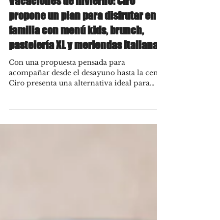
Jul 24
Vacaciones de invierno: Ciro
propone un plan para disfrutar en
familia con menú kids, brunch,
pastelería XL y meriendas italianas
Con una propuesta pensada para
acompañar desde el desayuno hasta la cena,
Ciro presenta una alternativa ideal para
disfrutar en familia durante las vacaciones
de invierno. Sus locales de Palermo y
Puerto Madero reúnen una carta de
inspiración italiana que contempla
opciones para grandes y chicos, con
espacios amplios, una oferta gastronómica
variada y preparaciones artesanales que
permiten resolver desde un almuerzo
familiar hasta una merienda después de una
tarde de paseo.