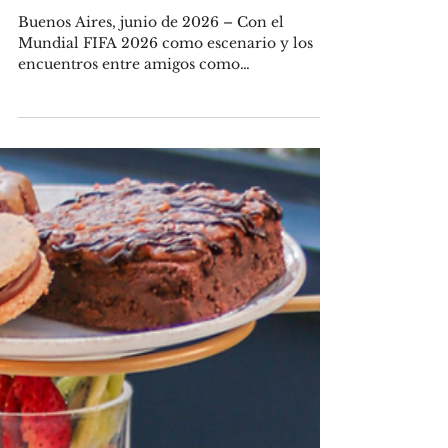
Hell’s Pizza suma empanadas a su
carta para acompañar el Mundial
2026
Buenos Aires, junio de 2026 – Con el
Mundial FIFA 2026 como escenario y los
encuentros entre amigos como
protagonistas, Hell’s Pizza presenta el
lanzamiento de sus nuevas empanadas
artesanales, una incorporación que lleva el
sello descontracturado y contundente de la
marca a uno de los productos más
emblemáticos de la gastronomía argentina.
La propuesta ya se encuentra disponible en
los locales de Palermo, Villa Devoto, Boedo,
Plaza Houssay, Pilar y Escobar, y surge
como una