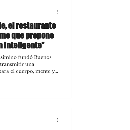
e, el restaurante
rmo que propone
 inteligente”
ssimino fundó Buenos
 transmitir una
ara el cuerpo, mente y...