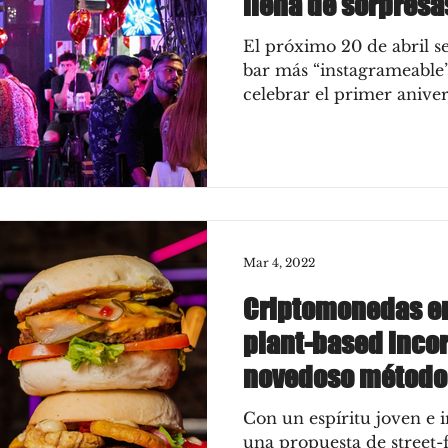
llena de sorpresa
El próximo 20 de abril s
bar más “instagrameable” 
celebrar el primer aniver
Mar 4, 2022
Criptomonedas en 
plant-based inco
novedoso método
Con un espíritu joven e 
una propuesta de street-f