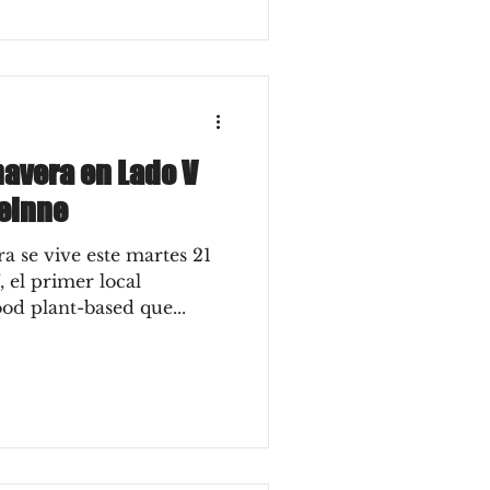
mavera en Lado V
reinne
a se vive este martes 21
 el primer local
ood plant-based que...