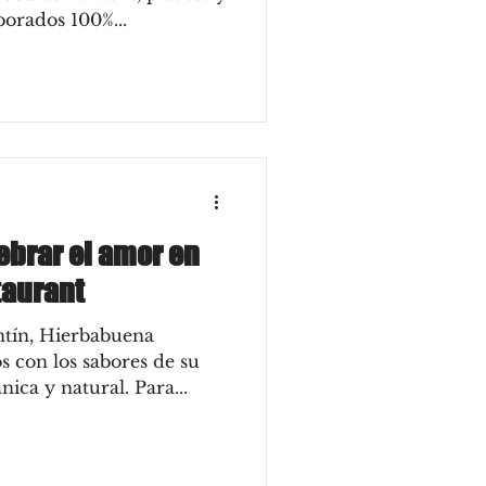
borados 100%...
ebrar el amor en
taurant
ntín, Hierbabuena
s con los sabores de su
ica y natural. Para...