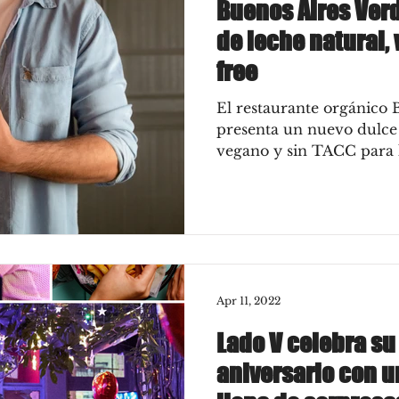
Buenos Aires Verd
de leche natural,
free
El restaurante orgánico 
presenta un nuevo dulce 
vegano y sin TACC para l
Apr 11, 2022
Lado V celebra su
aniversario con un