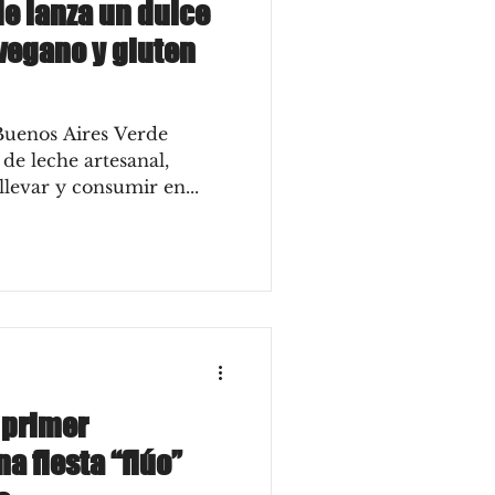
e lanza un dulce
 vegano y gluten
Buenos Aires Verde
de leche artesanal,
levar y consumir en...
 primer
a fiesta “flúo”