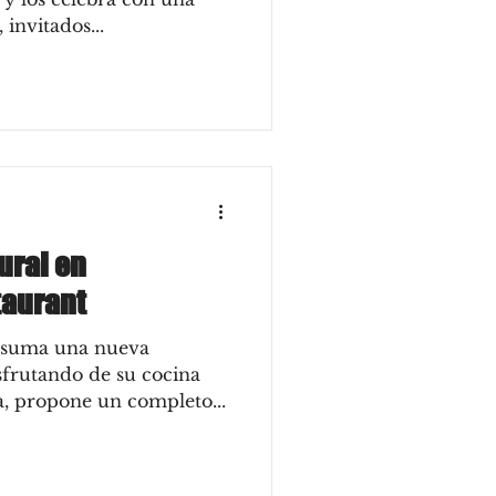
 invitados...
ural en
taurant
 suma una nueva
sfrutando de su cocina
a, propone un completo...