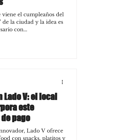
s
e viene el cumpleaños del
de la ciudad y la idea es
sario con...
Lado V: el local
rpora este
 de pago
innovador, Lado V ofrece
ood con snacks, platitos y