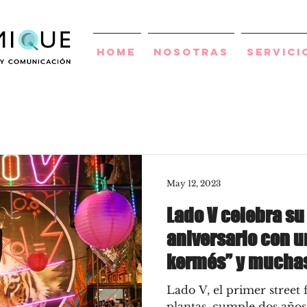
Home
Nosotras
Servici
May 12, 2023
Lado V celebra s
aniversario con un
kermés” y mucha
Lado V, el primer street 
plantas, cumple dos años