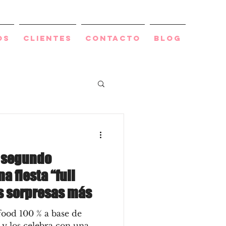
os
Clientes
Contacto
BLOG
u segundo
a fiesta “full
s sorpresas más
food 100 % a base de
 y los celebra con una