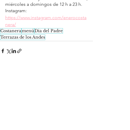
miércoles a domingos de 12 h a 23 h.
Instagram: 
https://www.instagram.com/enerocosta
nera/
Costanera
menú
Dia del Padre
Terrazas de los Andes
See All
Recent Posts