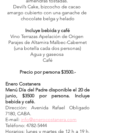
almendras tostadas. 
Devil’s Cake, bizcocho de cacao 
amargo cubierto con una ganache de 
chocolate belga y helado
Incluye bebida y café
Vino Terrazas Apelación de Origen 
Parajes de Altamira Malbec-Cabernet
(una botella cada dos personas)
Agua y gaseosa 
Café
Precio por persona $3500.-
Enero Costanera
Menú Día del Padre disponible el 20 de 
junio, $3500 por persona. Incluye 
bebida y café.
Dirección: Avenida Rafael Obligado 
7180, CABA.
E-mail: 
info@enerocostanera.com
Teléfono: 4782-5444
Horarios: lunes y martes de 12 h a 19 h, 