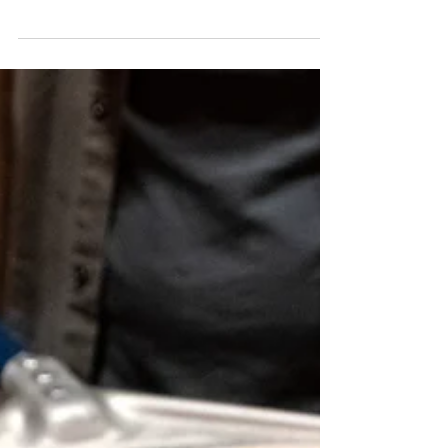
Coliflor se suma a los festejos por el Día del
Padre con una propuesta especialmente
diseñada para compartir en familia. El
próximo domingo 21 de junio al mediodía,
la tradicional cantina de Parque Chacabuco
incorporará por única vez dos
preparaciones fuera de carta que rinden
homenaje a algunas de las recetas más
emblemáticas de la cocina argentina: un
cochinillo confitado en su jugo de cocción,
acompañado de boniato y papas acordeón,