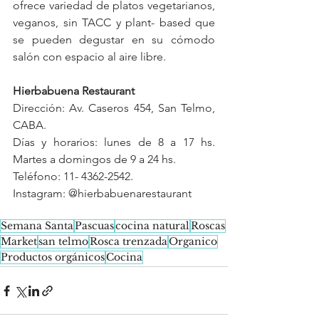
ofrece variedad de platos vegetarianos, 
veganos, sin TACC y plant- based que 
se pueden degustar en su cómodo 
salón con espacio al aire libre. 
Hierbabuena Restaurant
Dirección: Av. Caseros 454, San Telmo, 
CABA.
Días y horarios: lunes de 8 a 17 hs. 
Martes a domingos de 9 a 24 hs.
Teléfono: 11- 4362-2542.
Instagram: @hierbabuenarestaurant
Semana Santa
Pascuas
cocina natural
Roscas
Market
san telmo
Rosca trenzada
Organico
Productos orgánicos
Cocina