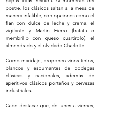
papas fritas incluida. Al momento del 
postre, los clásicos saltan a la mesa de 
manera infalible, con opciones como el 
flan con dulce de leche y crema, el 
vigilante y Martín Fierro (batata o 
membrillo con queso cuartirolo), el 
almendrado y el olvidado Charlotte.
Como maridaje, proponen vinos tintos, 
blancos y espumantes de bodegas 
clásicas y nacionales, además de 
aperitivos clásicos porteños y cervezas 
industriales.
Cabe destacar que, de lunes a viernes, 
ofrecen un Menú del Día, que varía 
semana a semana y que se compone 
de un principal, un postre y una bebida.