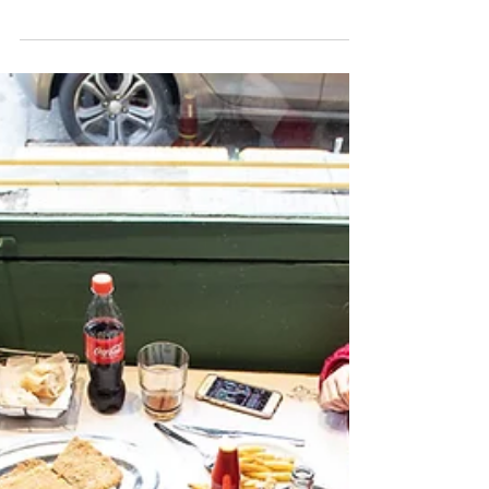
Buenos Aires, junio de 2026 – Con la
llegada de los días más fríos, Mondongo &
Coliflor presenta una serie de
incorporaciones a su carta pensadas para
acompañar la temporada con platos
abundantes, caseros y llenos de sabor. Fiel a
su estilo de reinterpretar clásicos de la
cocina argentina desde una mirada
contemporánea, la cantina de Parque
Chacabuco suma nuevas preparaciones que
combinan tradición, producto y espíritu
bodegonero. Entre las entradas, se destacan
las nuevas cr