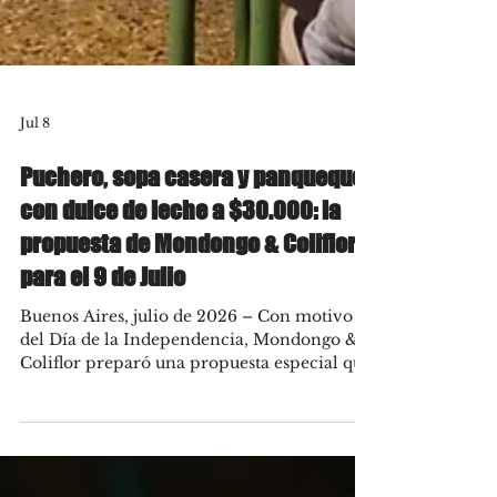
Jul 8
Puchero, sopa casera y panqueque
con dulce de leche a $30.000: la
propuesta de Mondongo & Coliflor
para el 9 de Julio
Buenos Aires, julio de 2026 – Con motivo
del Día de la Independencia, Mondongo &
Coliflor preparó una propuesta especial que
recupera uno de los grandes platos de la
cocina criolla argentina. Durante el jueves 9
de julio, tanto al mediodía como por la
noche y hasta agotar stock, la cantina de