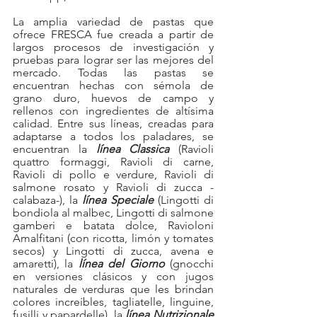
La amplia variedad de pastas que 
ofrece FRESCA fue creada a partir de 
largos procesos de investigación y 
pruebas para lograr ser las mejores del 
mercado. Todas las pastas se 
encuentran hechas con sémola de 
grano duro, huevos de campo y 
rellenos con ingredientes de altísima 
calidad. Entre sus líneas, creadas para 
adaptarse a todos los paladares, se 
encuentran la 
línea Classica
 (Ravioli 
quattro formaggi, Ravioli di carne, 
Ravioli di pollo e verdure, Ravioli di 
salmone rosato y Ravioli di zucca -
calabaza-), la 
línea Speciale
 (Lingotti di 
bondiola al malbec, Lingotti di salmone 
gamberi e batata dolce, Ravioloni 
Amalfitani (con ricotta, limón y tomates 
secos) y Lingotti di zucca, avena e 
amaretti), la 
línea del Giorno
 (gnocchi 
en versiones clásicos y con jugos 
naturales de verduras que les brindan 
colores increíbles, tagliatelle, linguine, 
fusilli y papardelle), la 
línea Nutrizionale