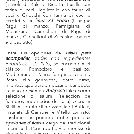
(Ravioli di Kale e Ricotta, Fusilli con 
farina di ceci, Tagliatelle con farina di 
ceci y Gnocchi con farina di ceci e 
carote) y la 
línea Al Forno
 (Lasagna 
Ragú di manzo, Parmigiana di 
Melanzane, Cannelloni di Ragú di 
manzo, Cannelloni di Zucchine, patate 
e prosciutto).
Entre sus opciones de 
salsas para 
acompañar, 
todas con ingredientes 
importados de Italia, s
e encuentran el 
clásico Pomodoro e basilico, 
Mediterránea, Panna funghi e piselli y 
Pesto alla genovese, entre otras, 
mientras que para empezar el banquete 
italiano presentan 
Antipasti 
tales como 
selezione di salumi (selección de 
fiambres importados de Italia), Arancini 
Siciliani, rotolo di mozzarella di Buffala, 
Instalata di Gamberi e Vitello tonnato. 
También se pueden optar por sus 
opciones dulces
 a cargo del tradicional 
Tiramisú, la Panna Cotta y el mousse di 
cioccolato bianco con frutas de 