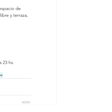
 espacio de 
ibre y terraza, 
a 23 hs.
os