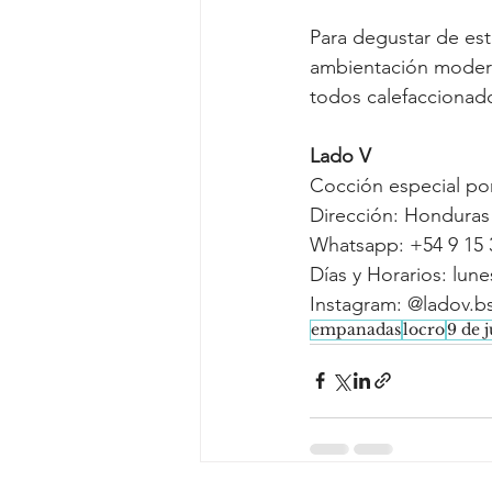
Para degustar de esta
ambientación moderna 
todos calefaccionados
Lado V
Cocción especial por 
Dirección: Honduras
Whatsapp: +54 9 15 
Días y Horarios: lun
Instagram: @ladov.b
empanadas
locro
9 de j