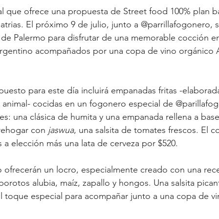
al que ofrece una propuesta de Street food 100% plan b
atrias. El próximo 9 de julio, junto a @parrillafogonero,
l de Palermo para disfrutar de una memorable cocción en
rgentino acompañados por una copa de vino orgánico 
puesto para este día incluirá empanadas fritas -elaborada
animal- cocidas en un fogonero especial de @parillafog
es: una clásica de humita y una empanada rellena a bas
rehogar con
 jaswua
, una salsita de tomates frescos. El
a elección más una lata de cerveza por $520.
frecerán un locro, especialmente creado con una rece
porotos alubia, maíz, zapallo y hongos. Una salsita pican
l toque especial para acompañar junto a una copa de vi