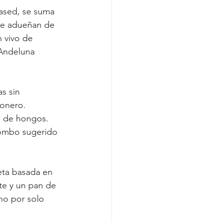
ased, se suma 
 se adueñan de 
 vivo de 
Andeluna 
s sin 
onero. 
e de hongos. 
 combo sugerido 
ta basada en 
te y un pan de 
no por solo 