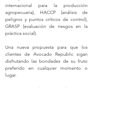
internacional para la producción 
agropecuaria), HACCP (análisis de 
peligros y puntos críticos de control), 
GRASP (evaluación de riesgos en la 
práctica social).
Una nueva propuesta para que los 
clientes de Avocado Republic sigan 
disfrutando las bondades de su fruto 
preferido en cualquier momento o 
lugar.
Dirección: Honduras 5560, Palermo 
Hollywood / Suipacha 920, Microcentro.
Horarios: Palermo Hollywood lunes a 
viernes de 8 a 19h. Sábados y domingo 
de 10 a 20h/ Suipacha todos los días 
de 10 a 18h.