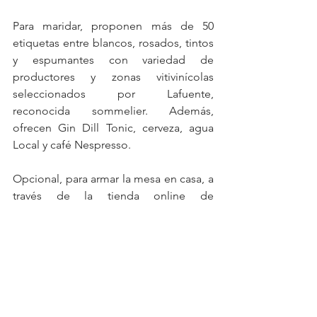
Para maridar, proponen más de 50 
etiquetas entre blancos, rosados, tintos 
y espumantes con variedad de 
productores y zonas vitivinícolas 
seleccionados por Lafuente, 
reconocida sommelier. Además, 
ofrecen Gin Dill Tonic, cerveza, agua 
Local y café Nespresso.
Opcional, para armar la mesa en casa, a 
través de la tienda online de 
Trashumante  (https://trashumanteelbaq
ueano.mitiendanube.com/ ) se venden 
algunas opciones congeladas del 
menú, así como embutidos frescos, 
aderezos, entre otros productos de 
mercado.