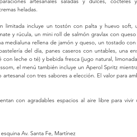
paraciones artesanales saladas y dulces, cócteles y
cremas heladas.
n limitada incluye un tostón con palta y huevo soft, 
te y rúcula, un mini roll de salmón gravlax con queso 
a medialuna rellena de jamón y queso, un tostado con 
astelería del día, panes caseros con untables, una ens
fé con leche o té) y bebida fresca (jugo natural, limonad
ossom, el menú también incluye un Aperol Spritz mientr
artesanal con tres sabores a elección. El valor para amb
ntan con agradables espacios al aire libre para vivir 
.
 esquina Av. Santa Fe, Martínez