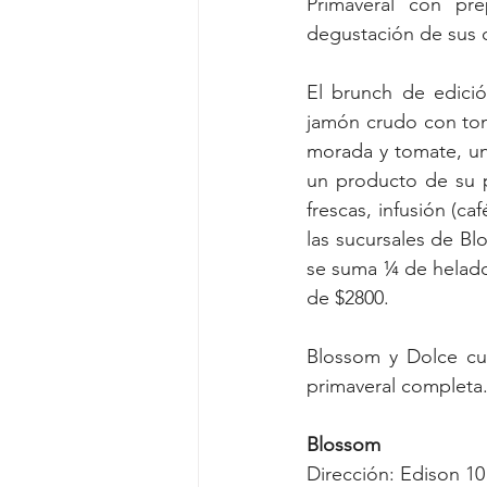
Primaveral con pre
degustación de sus 
El brunch de edició
jamón crudo con toma
morada y tomate, un
un producto de su p
frescas, infusión (ca
las sucursales de Bl
se suma ¼ de helado 
de $2800.
Blossom y Dolce cue
primaveral completa
Blossom
Dirección: Edison 10