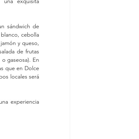
 una exquisita 
un sándwich de 
blanco, cebolla 
jamón y queso, 
alada de frutas 
a o gaseosa). En 
as que en Dolce 
os locales será 
una experiencia 