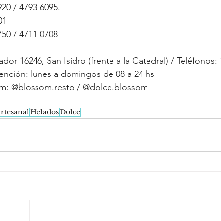
920 / 4793-6095.
01
750 / 4711-0708
tador 16246, San Isidro (frente a la Catedral) / Teléfonos:
tención: lunes a domingos de 08 a 24 hs
am: @blossom.resto / @dolce.blossom
rtesanal
Helados
Dolce