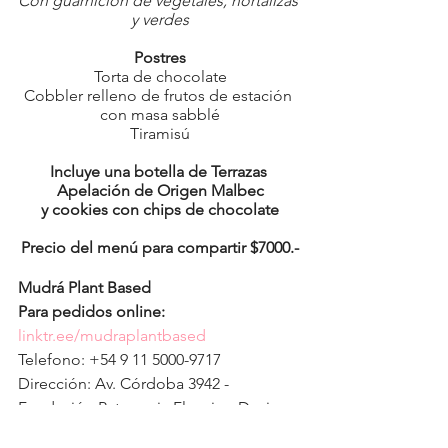
Con guarnición de vegetales, hortalizas 
y verdes
Postres
Torta de chocolate
Cobbler relleno de frutos de estación 
con masa sabblé
Tiramisú
Incluye una botella de Terrazas 
Apelación de Origen Malbec
y cookies con chips de chocolate
Precio del menú para compartir $7000.-
Mudrá Plant Based
Para pedidos online:
linktr.ee/mudraplantbased
Telefono: +54 9 11 5000-9717
Dirección: Av. Córdoba 3942 - 
Fundación Patagonia Flooring Design 
& Art Center, CABA