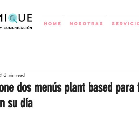
Home
Nosotras
Servici
21
2 min read
one dos menús plant based para f
n su día