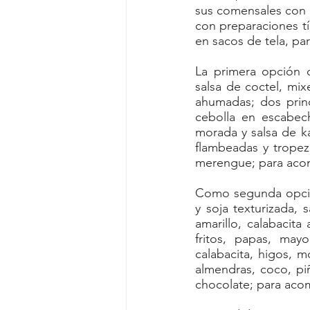
sus comensales con 
con preparaciones tí
en sacos de tela, pa
La primera opción 
salsa de coctel, mixe
ahumadas; dos princ
cebolla en escabec
morada y salsa de ka
flambeadas y tropez
merengue; para acom
Como segunda opció
y soja texturizada, 
amarillo, calabacita 
fritos, papas, mayo
calabacita, higos, 
almendras, coco, pi
chocolate; para aco