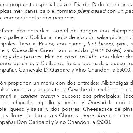
una propuesta especial para el Día del Padre que const
picas mexicanas bajo el formato 
plant based 
con un 
pa
ra compartir entre dos personas. 
ofrece dos entradas: Coctel de hongos con champiño
 y galleta y Coliflor al mojo de ajo con salsa pipian roj
ipales: Taco al Pastor, con carne 
plant based
, piña, s
he y Quesadilla Green con cheddar 
plant based
, zan
le; y dos postres: Flan de coco tostado, con dulce de 
ones de chile, y Caribe de fresas quemadas, queso, na
pañar, Carnevale Di Gaspare y Vino Chandon, a $5000.
n proponen un menú con dos entradas: Albóndigas de
salsa ranchera y aguacate, y Ceviche de melón con cala
amarilla, 
cashew cream
 y quesos; dos principales: Tac
 de chipotle, repollo y limón, y Quesadilla con torti
mole, queso y salsa; y dos postres: Cheesecake de piña
ña y flores de Jamaica y Churros 
gluten free
 con crema
mpañar Don Garibaldi y Vino Chandon, a $5000.