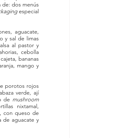
a de: dos menús 
ckaging
 especial 
nes, aguacate, 
o y sal de limas 
alsa al pastor y 
ahorias, cebolla 
cajeta, bananas 
ranja, mango y 
 porotos rojos 
baza verde, ají 
o de 
mushroom
llas nixtamal, 
, con queso de 
 de aguacate y 