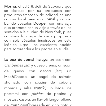
Moshu
, el café & deli de Saavedra que 
se destaca por su propuesta con 
productos frescos y de calidad, se une 
con su local hermano 
Jornal
 y con el 
bar de cocteles 
Doppel
, con una caja 
que promete ser un viaje a través de los 
sentidos a la ciudad de New York, pues 
combina lo mejor de cada propuesta 
con seis cócteles inspirados en este 
icónico lugar, una excelente opción 
para sorprender a los padres en su día. 
La box de Jornal incluye: 
un scon con 
cranberries jam
 y queso crema, un scon 
de queso con 
bacon jam, 
un 
Mac&Cheese, un bagel de salmón 
ahumado con 
pickles
 de cebolla 
morada y salsa 
tzatziki, 
un bagel de 
pastrami con 
pickles
 de pepino y 
mostaza casera, un Ravioli lungo relleno 
de 
roast beef
 braseada en vino tinto y 