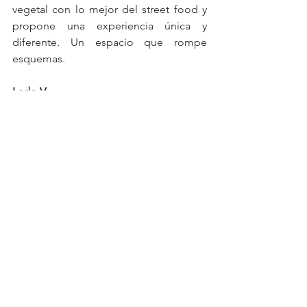
vegetal con lo mejor del street food y 
propone una experiencia única y 
diferente
.
 Un espacio que rompe 
esquemas. 
Lado V
Dirección: Honduras 4969, Palermo, 
Caba.
Whatsapp: +54 9 15 3167-1919
Días y Horarios: lunes a domingo de 10 
a 23 hs.
Instagram: 
https://www.instagram.com/ladov.bsas/
Palermo
plant based
Hamburguesas
Streetfood
Comida de origen vegetal