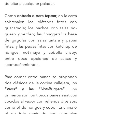
deleitar a cualquier paladar
.
Como 
entrada o para tapear
, en la carta 
sobresalen los plátanos fritos con 
guacamole; los nachos con salsa no-
queso y verdeo; las “nuggets” a base 
de gírgolas con salsa tártara y papas 
fritas; y las papas fritas con ketchup de 
hongos, not-mayo y cebolla crispy; 
entre otras opciones de salsas y 
acompañamientos.
Para comer entre panes se proponen 
dos clásicos de la cocina callejera, los 
“Vaos” y las “Not-Burgers”. 
Los 
primeros son los típicos panes asiáticos 
cocidos al vapor con rellenos diversos, 
como el de hongos y cebollita china o 
el de tofu marinado con vegetales 