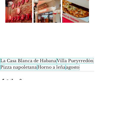
La Casa Blanca de Habana
Villa Pueyrredón
Pizza napoletana
Horno a leña
agosto
See All
Recent Posts