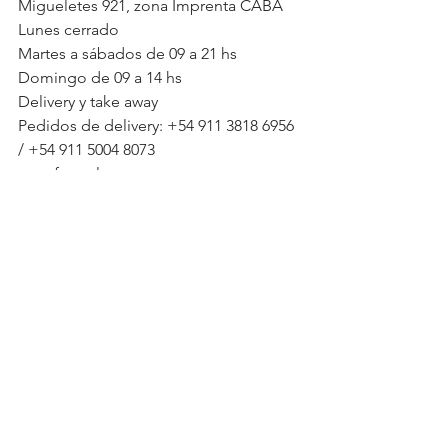
Migueletes 921, zona Imprenta CABA
Lunes cerrado
Martes a sábados de 09 a 21 hs
Domingo de 09 a 14 hs
Delivery y take away
Pedidos de delivery: +54 911 3818 6956 
/ +54 911 5004 8073
www.frescalapasta.com
Instagram y Facebook: @frescalapasta
Ecommerce: 
https://negozio.frescalapasta.com/
Semana Santa
FRESCA
Colomba Pasquale
See All
Recent Posts