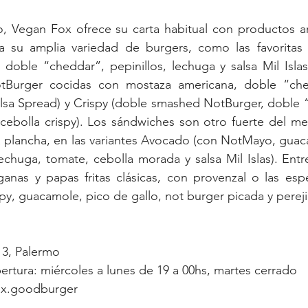
, Vegan Fox ofrece su carta habitual con productos ar
a su amplia variedad de burgers, como las favoritas
doble “cheddar”, pepinillos, lechuga y salsa Mil Islas
Burger cocidas con mostaza americana, doble “chedd
lsa Spread) y Crispy (doble smashed NotBurger, doble “
cebolla crispy). Los sándwiches son otro fuerte del me
a la plancha, en las variantes Avocado (con NotMayo, guac
lechuga, tomate, cebolla morada y salsa Mil Islas). Entre
anas y papas fritas clásicas, con provenzal o las espe
py, guacamole, pico de gallo, not burger picada y pereji
213, Palermo
pertura: miércoles a lunes de 19 a 00hs, martes cerrado
ox.goodburger