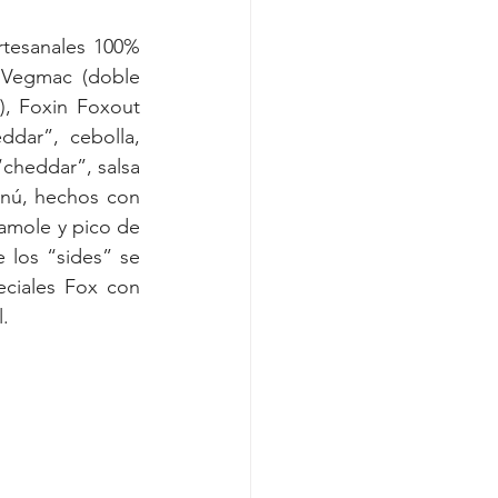
tesanales 100% 
 Vegmac (doble 
), Foxin Foxout 
ar”, cebolla, 
cheddar”, salsa 
nú, hechos con 
amole y pico de 
 los “sides” se 
ciales Fox con 
l.