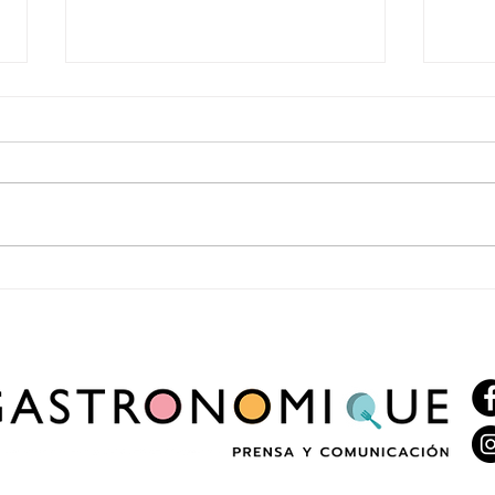
Enero vuelve a recorrer Italia con una
2x1 en
nueva edición del ciclo “Italia en Enero”
celebr
Cervez