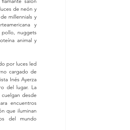
flamante salón 
 luces de neón y 
e millennials y 
teamericana y 
pollo, nuggets 
teína animal y 
do por luces led 
rno cargado de 
sta Inés Ayerza 
o del lugar. La 
 cuelgan desde 
ara encuentros 
n que iluminan 
cos del mundo 