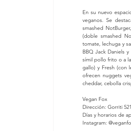
En su nuevo espacio
veganos. Se destac
smashed NotBurger, 
(doble smashed Not
tomate, lechuga y sa
BBQ Jack Daniels y 
símil pollo frito o 
gallo) y Fresh (con 
ofrecen nuggets veg
cheddar, cebolla cris
Vegan Fox
Dirección: Gorriti 5
Días y horarios de a
Instagram: @veganf