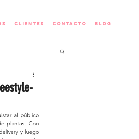
os
Clientes
Contacto
BLOG
eestyle-
tar al público 
e plantas. Con 
elivery y luego 