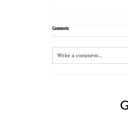
Comments
Write a comment...
Sushi y vino ilimitado en Palermo:
Misión BA propone una experiencia para
compartir