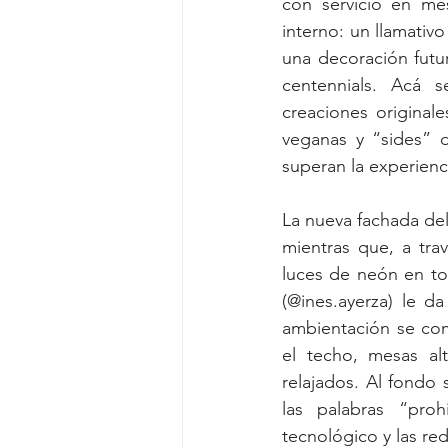
con servicio en mes
interno: un llamativo
una decoración futur
centennials. Acá 
creaciones original
veganas y “sides” d
superan la experienc
La nueva fachada del 
mientras que, a tra
luces de neón en ton
(@ines.ayerza) le da
ambientación se co
el techo, mesas alt
relajados. Al fondo
las palabras “proh
tecnológico y las red