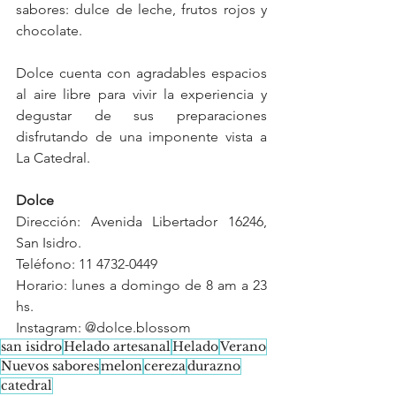
sabores: dulce de leche, frutos rojos y 
chocolate.
Dolce cuenta con agradables espacios 
al aire libre para vivir la experiencia y 
degustar de sus preparaciones 
disfrutando de una imponente vista a 
La Catedral.
Dolce 
Dirección: Avenida Libertador 16246, 
San Isidro.
Teléfono: 11 4732-0449
Horario: lunes a domingo de 8 am a 23 
hs.
Instagram: @dolce.blossom
san isidro
Helado artesanal
Helado
Verano
Nuevos sabores
melon
cereza
durazno
catedral