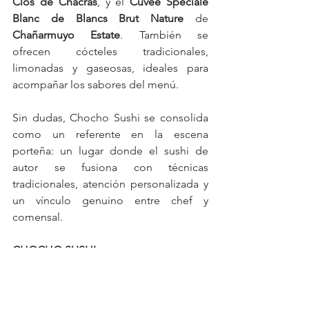
Clos de Chacras
, y el 
Cuvée Speciale 
Blanc de Blancs Brut Nature
 de 
Chañarmuyo Estate
. También se 
ofrecen cócteles tradicionales, 
limonadas y gaseosas, ideales para 
acompañar los sabores del menú.
Sin dudas, Chocho Sushi se consolida 
como un referente en la escena 
porteña: un lugar donde el sushi de 
autor se fusiona con técnicas 
tradicionales, atención personalizada y 
un vínculo genuino entre chef y 
comensal.
CHOCHO SUSHI
Dirección: Carlos Pellegrini 1179, Retiro.
Horarios: turno mediodía (martes a 
viernes de 12 a 15 h) / turno noche 