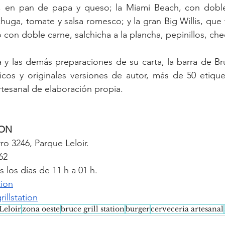
a, en pan de papa y queso; la Miami Beach, con doble
huga, tomate y salsa romesco; y la gran Big Willis, que 
y las demás preparaciones de su carta, la barra de Bruc
sicos y originales versiones de autor, más de 50 etique
rtesanal de elaboración propia. 
ION
ro 3246, Parque Leloir.
62
s los días de 11 h a 01 h.
tion
illstation
Leloir
zona oeste
bruce grill station
burger
cerveceria artesanal