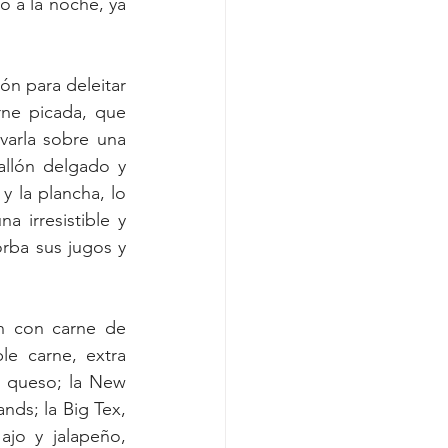
 a la noche, ya 
ón para deleitar 
ne picada, que 
arla sobre una 
llón delgado y 
 la plancha, lo 
 irresistible y 
rba sus jugos y 
n con carne de 
e carne, extra 
 queso; la New 
ds; la Big Tex, 
o y jalapeño, 