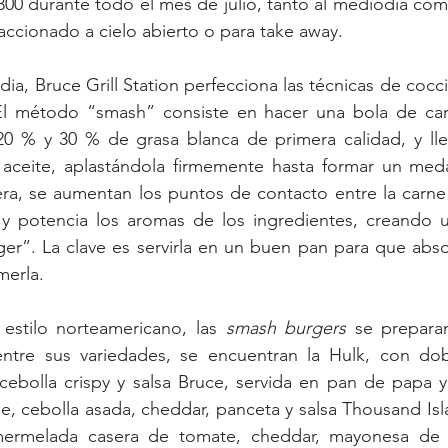
800 durante todo el mes de julio, tanto al mediodía como
faccionado a cielo abierto o para take away.
ia, Bruce Grill Station perfecciona las técnicas de cocci
El método “smash” consiste en hacer una bola de car
0 % y 30 % de grasa blanca de primera calidad, y llev
n aceite, aplastándola firmemente hasta formar un meda
a, se aumentan los puntos de contacto entre la carne y
y potencia los aromas de los ingredientes, creando una
er”. La clave es servirla en un buen pan para que abso
merla.
 estilo norteamericano, las 
smash burgers
 se prepara
entre sus variedades, se encuentran la Hulk, con dobl
cebolla crispy y salsa Bruce, servida en pan de papa y
e, cebolla asada, cheddar, panceta y salsa Thousand Islan
ermelada casera de tomate, cheddar, mayonesa de aj