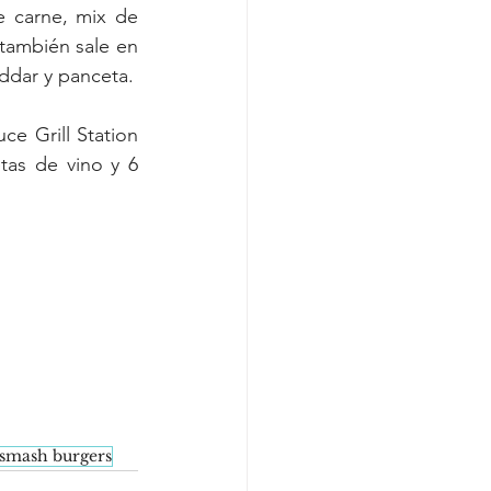
 carne, mix de 
también sale en 
pan de papa y queso con doble carne, salchicha a la plancha, pepinillos, cheddar y panceta. 
e Grill Station 
tas de vino y 6 
smash burgers