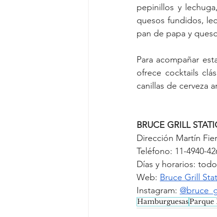
pepinillos y lechug
quesos fundidos, lec
Para acompañar esta 
ofrece cocktails clá
canillas de cerveza a
BRUCE GRILL STAT
Dirección Martín Fier
Teléfono: 11-4940-42
Días y horarios: todo
Web: 
Bruce Grill Sta
Instagram: 
@bruce_gr
Hamburguesas
Parque 