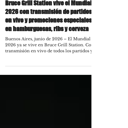
Jun 10
Bruce Grill Station vive el Mundial
2026 con transmisión de partidos
en vivo y promociones especiales
en hamburguesas, ribs y cerveza
Buenos Aires, junio de 2026 – El Mundial
2026 ya se vive en Bruce Grill Station. Con
transmisión en vivo de todos los partidos y
promociones para las fechas en las que
juegue la selección argentina, el bar-
restaurante de Parque Leloir se prepara
para convertirse en uno de los puntos de
encuentro más atractivos de la zona oeste
durante la máxima cita del fútbol
internacional. Para seguir cada partido, el
espacio contará con dos pantallas de 55