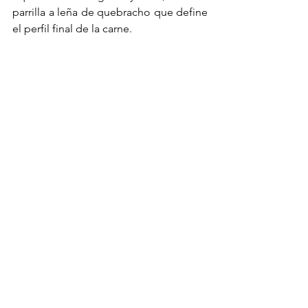
parrilla a leña de quebracho que define 
el perfil final de la carne.
Como acompañamientos, la cocina 
propone vegetales de estación al 
fuego con hierbas, olivas y queso 
blando, papas fritas de doble cocción 
bien crocantes, hojas verdes salvajes, 
tomates de huerta con verduras asadas, 
papas y boniatos al plomo con 
manteca y oliva, y un puré de papas 
duquesa gratinado, que refuerza el 
costado más hogareño del servicio.
El cierre dulce mantiene esa misma 
línea de cocina reconocible: fruta 
quemada al hierro con helado de 
crema, flan casero con dulce de leche, 