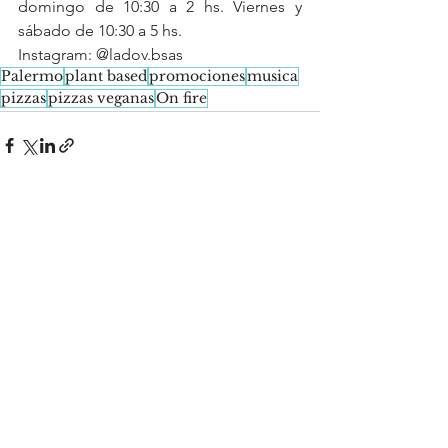
domingo de 10:30 a 2 hs. Viernes y 
sábado de 10:30 a 5 hs.
Instagram: @ladov.bsas
Palermo
plant based
promociones
musica
pizzas
pizzas veganas
On fire
See All
Recent Posts