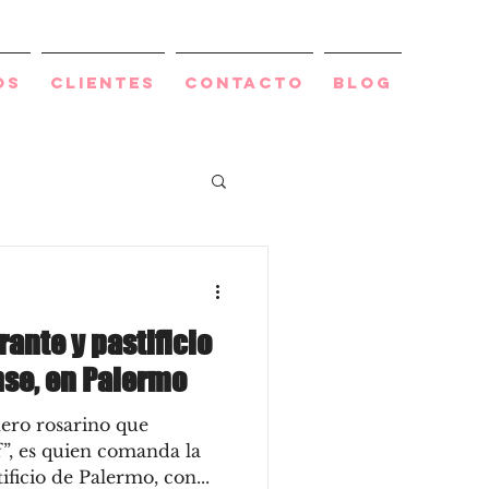
os
Clientes
Contacto
BLOG
rante y pastificio
nse, en Palermo
ero rosarino que
”, es quien comanda la
ificio de Palermo, con...