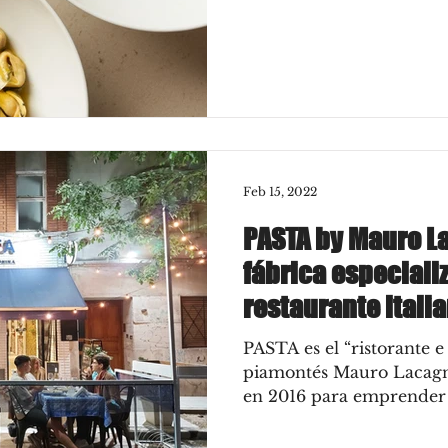
Feb 15, 2022
PASTA by Mauro L
fábrica especiali
restaurante itali
PASTA es el “ristorante e
piamontés Mauro Lacagnin
en 2016 para emprender e