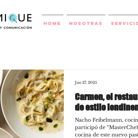
Home
Nosotras
Servici
Jun 27, 2025
Carmen, el restau
de estilo londine
Nacho Feibelmann, cocin
participó de “MasterChef
cocina de este nuevo past