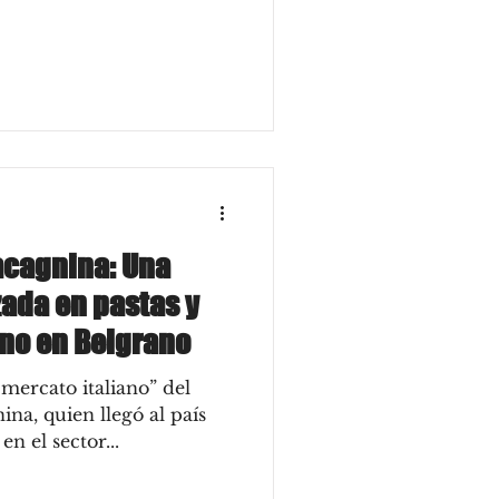
acagnina: Una
zada en pastas y
ano en Belgrano
 mercato italiano” del
a, quien llegó al país
n el sector...