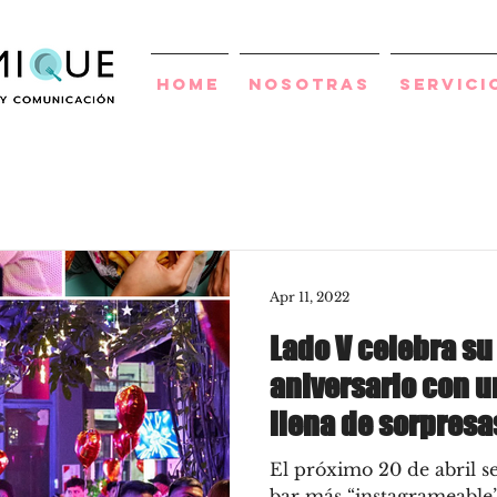
Home
Nosotras
Servici
Apr 11, 2022
Lado V celebra su
aniversario con un
llena de sorpresa
El próximo 20 de abril s
bar más “instagrameable” 