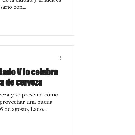
sario con...
 Lado V lo celebra
a de cerveza
rveza y se presenta como
 aprovechar una buena
6 de agosto, Lado...