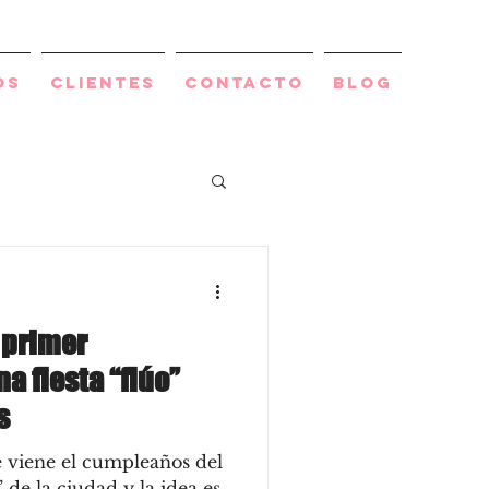
os
Clientes
Contacto
BLOG
 primer
a fiesta “flúo”
s
e viene el cumpleaños del
de la ciudad y la idea es