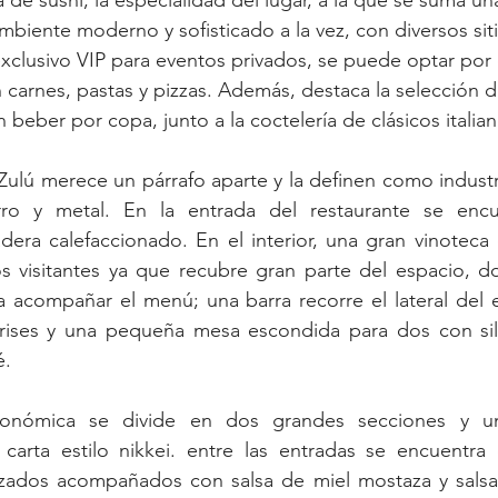
de sushi, la especialidad del lugar, a la que se suma un
mbiente moderno y sofisticado a la vez, con diversos sit
exclusivo VIP para eventos privados, se puede optar po
n carnes, pastas y pizzas. Además, destaca la selección d
beber por copa, junto a la coctelería de clásicos italian
ulú merece un párrafo aparte y la definen como industria
erro y metal. En la entrada del restaurante se enc
ra calefaccionado. En el interior, una gran vinoteca q
s visitantes ya que recubre gran parte del espacio, do
a acompañar el menú; una barra recorre el lateral del 
ises y una pequeña mesa escondida para dos con sil
é.
ronómica se divide en dos grandes secciones y una
 carta estilo nikkei. entre las entradas se encuentra 
zados acompañados con salsa de miel mostaza y salsa a