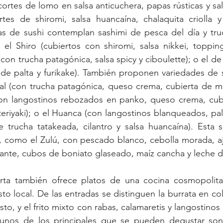
ortes de lomo en salsa anticuchera, papas rústicas y sals
ortes de shiromi, salsa huancaína, chalaquita criolla y
zas de sushi contemplan sashimi de pesca del día y tru
 el Shiro (cubiertos con shiromi, salsa nikkei, toppin
 (con trucha patagónica, salsa spicy y ciboulette); o el de
e palta y furikake). También proponen variedades de sus
cal (con trucha patagónica, queso crema, cubierta de m
(con langostinos rebozados en panko, queso crema, cubi
 teriyaki); o el Huanca (con langostinos blanqueados, pal
e trucha tatakeada, cilantro y salsa huancaína). Esta 
 como el Zulú, con pescado blanco, cebolla morada, ají, 
ante, cubos de boniato glaseado, maíz cancha y leche de
arta también ofrece platos de una cocina cosmopolita
to local. De las entradas se distinguen la burrata en col
to, y el frito mixto con rabas, calamaretis y langostinos
lgunos de los principales que se pueden degustar son 