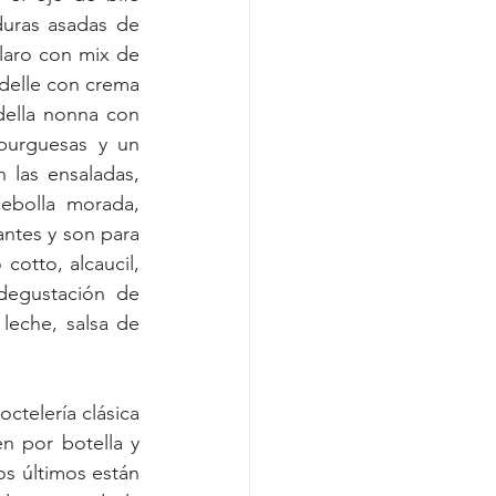
uras asadas de 
aro con mix de 
delle con crema 
ella nonna con 
urguesas y un 
las ensaladas, 
ebolla morada, 
ntes y son para 
otto, alcaucil, 
egustación de 
eche, salsa de 
ctelería clásica 
n por botella y 
s últimos están 