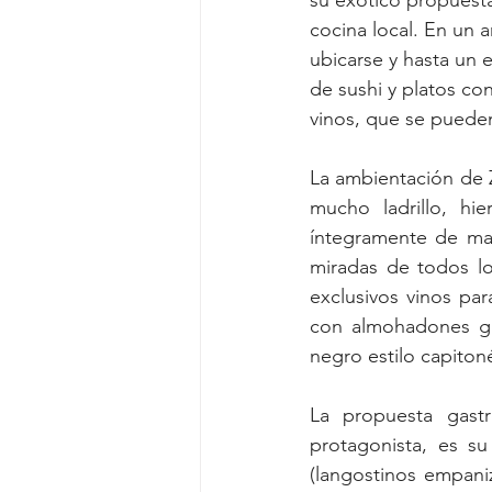
su exótico propuesta 
cocina local. En un a
ubicarse y hasta un 
de sushi y platos co
vinos, que se pueden 
La ambientación de Z
mucho ladrillo, hi
íntegramente de made
miradas de todos lo
exclusivos vinos par
con almohadones gr
negro estilo capiton
La propuesta gast
protagonista, es su
(langostinos empani