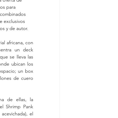
a oferta de 
ios para 
r combinados 
e exclusivos 
os y de autor.
l africana, con 
uentra un deck 
ue se lleva las 
nde ubican los 
espacio; un box 
lones de cuero 
 de ellas, la 
el Shrimp Pank 
cevichada), el 