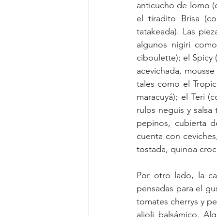
anticucho de lomo (c
el tiradito Brisa (c
tatakeada). Las pie
algunos nigiri como
ciboulette); el Spicy
acevichada, mousse d
tales como el Tropi
maracuyá); el Teri 
rulos neguis y salsa
pepinos, cubierta d
cuenta con ceviches,
tostada, quinoa croc
Por otro lado, la c
pensadas para el gus
tomates cherrys y pes
alioli balsámico. A