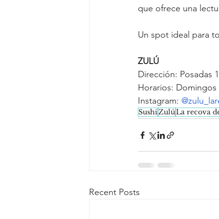
que ofrece una lectu
Un spot ideal para t
ZULÚ
Dirección: Posadas 1
Horarios: Domingos a
Instagram: 
@zulu_la
Sushi
Zulú
La recova d
Recent Posts