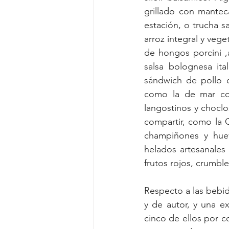
grillado con mantec
estación, o trucha 
arroz integral y vege
de hongos porcini ,
salsa bolognesa ita
sándwich de pollo c
como la de mar con
langostinos y choclo
compartir, como la C
champiñones y huev
helados artesanales
frutos rojos, crumble
Respecto a las bebida
y de autor, y una e
cinco de ellos por c