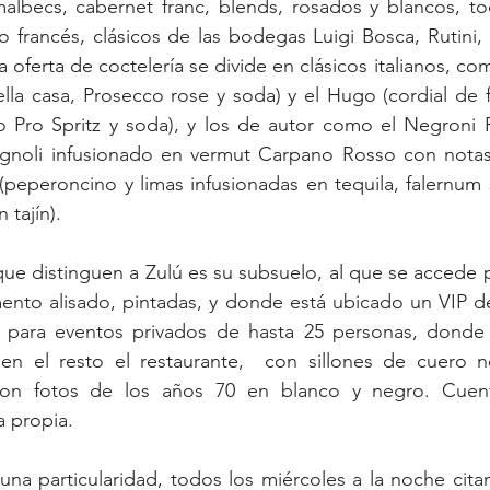
albecs, cabernet franc, blends, rosados y blancos, tod
lo francés, clásicos de las bodegas Luigi Bosca, Rutini, 
la oferta de coctelería se divide en clásicos italianos, co
ella casa, Prosecco rose y soda) y el Hugo (cordial de f
o Pro Spritz y soda), y los de autor como el Negroni R
noli infusionado en vermut Carpano Rosso con notas 
(peperoncino y limas infusionadas en tequila, falernum 
 tajín).
ue distinguen a Zulú es su subsuelo, al que se accede p
nto alisado, pintadas, y donde está ubicado un VIP de
 para eventos privados de hasta 25 personas, donde 
n el resto el restaurante,  con sillones de cuero ne
on fotos de los años 70 en blanco y negro. Cuenta
a propia.
una particularidad, todos los miércoles a la noche citan 