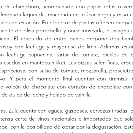
a de chimichurri, acompañado con papas rotas o verd
salmonada laqueada, macerada en azúcar negra y miso cl
tales de estación. En el
sector de pastas ofrecen pappar
aceite de oliva portobello y nuez moscada, o lasagna d
liana. El apartado de entre panes
propone dos hamb
rispy con lechuga y mayonesa de lima. Además están 
 lechuga capuccina, tartar de tomate, pickles de c
s asados en manteca nikkei. Las pizzas salen finas, croca
apricciosa, con salsa de tomate, mozzarella, prosciutto c
o. Y para el momento final cuentan con tiramisú, d
 o volcán de chocolate con corazón de chocolate con l
 de dulce de leche y helado de vainilla.
s, Zulú cuenta con aguas, gaseosas, cervezas tiradas, co
xtensa carta de vinos nacionales e importados que sale
opa, con la posibilidad de optar por la degustación. Esto