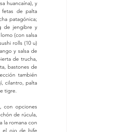
a huancaína), y 
 fetas de palta 
cha patagónica; 
g de jengibre y 
 lomo (con salsa 
hi rolls (10 u) 
ango y salsa de 
erta de trucha, 
ta, bastones de 
sección también 
cilantro, palta 
 tigre.
, con opciones 
chón de rúcula, 
 a la romana con 
el ojo de bife 