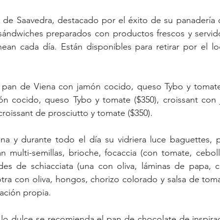
l
 de Saavedra, destacado por el éxito de su panadería 
 sándwiches preparados con productos frescos y servido
ean cada día. Están disponibles para retirar por el lo
 pan de Viena con jamón cocido, queso Tybo y tomate 
 cocido, queso Tybo y tomate ($350), croissant con 
croissant de prosciutto y tomate ($350).
 y durante todo el día su vidriera luce baguettes, pa
n multi-semillas, brioche, focaccia (con tomate, cebol
ades de schiacciata (una con oliva, láminas de papa, c
otra con oliva, hongos, chorizo colorado y salsa de tomat
ación propia.
lo dulce se recomienda el pan de chocolate de inspiraci