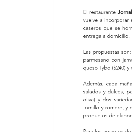
El restaurante 
Jorna
vuelve a incorporar
caseros que se horn
entrega a domicilio.
Las propuestas son:
parmesano con jamón
queso Tybo ($240) y 
Además, cada mañana
salados y dulces, pa
oliva) y dos varied
tomillo y romero, y 
productos de elabor
Para los amantes de 