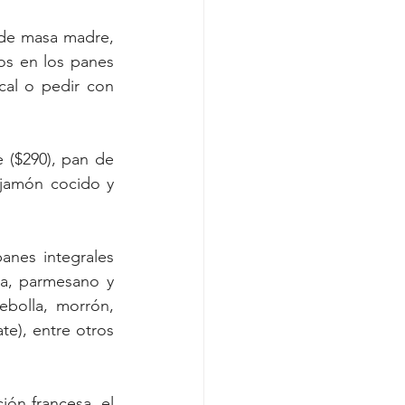
de masa madre, 
s en los panes 
cal o pedir con 
($290), pan de 
jamón cocido y 
nes integrales 
la, parmesano y 
ebolla, morrón, 
e), entre otros 
ón francesa, el 