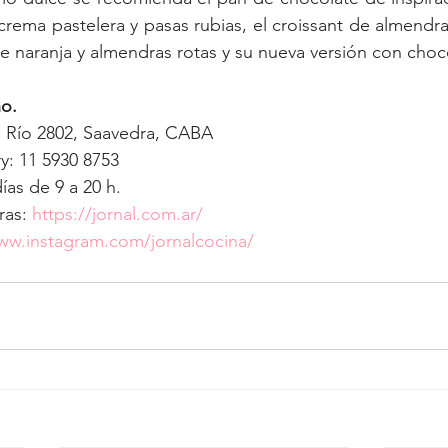
 crema pastelera y pasas rubias, el croissant de almendr
e naranja y almendras rotas y su nueva versión con choc
no.
l Río 2802, Saavedra, CABA
ry: 11 5930 8753
ías de 9 a 20 h.
as: 
https://jornal.com.ar/
ww.instagram.com/jornalcocina/