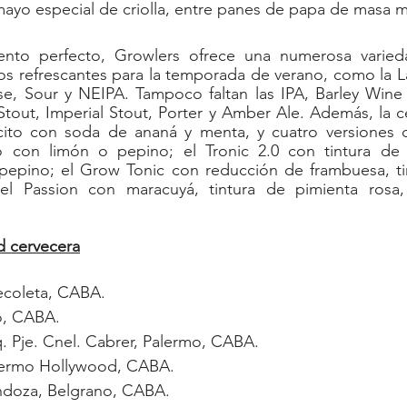
mayo especial de criolla, entre panes de papa de masa 
to perfecto, Growlers ofrece una numerosa varieda
los refrescantes para la temporada de verano, como la L
se, Sour y NEIPA. Tampoco faltan las IPA, Barley Wine 
out, Imperial Stout, Porter y Amber Ale. Además, la ce
ito con soda de ananá y menta, y cuatro versiones d
o con limón o pepino; el Tronic 2.0 con tintura de je
pepino; el Grow Tonic con reducción de frambuesa, tin
l Passion con maracuyá, tintura de pimienta rosa, 
d cervecera
ecoleta, CABA.
to, CABA
.
q. Pje. Cnel. Cabrer, Palermo, CABA.
alermo Hollywood
, CABA.
ndoza, Belgrano, CABA.