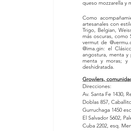
queso mozzarella y 
Como acompañamien
artesanales con esti
Trigo, Belgian, Weis
más oscuras, como St
vermut de @vermu.c
@ima.gin: el Clásic
angostura, menta y 
menta y moras; y e
deshidratada.
Growlers, comunida
Direcciones:
Av. Santa Fe 1430, R
Doblas 857, Caballi
Gurruchaga 1450
 es
El Salvador 5602, P
Cuba 2202, esq. Me