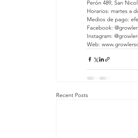
Perón 489, San Nico
Horarios: martes a d
Medios de pago: efec
Facebook:
 @growler
Instagram: 
@growler
Web: 
www.growlersc
Recent Posts