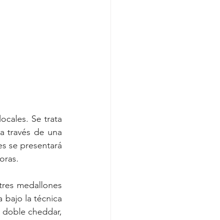
ocales. Se trata 
 a través de una 
 se presentará 
oras.
tres medallones 
 de roastbeef, bondiola de cerdo y asado, cocida bajo la técnica 
 doble cheddar, 