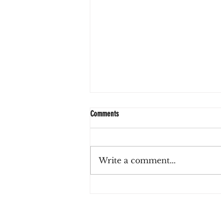
Comments
Write a comment...
Zulu Haus, el café de La Lucila que invita
a reconectar con el tiempo presente
entre sabores de estación e inspiración