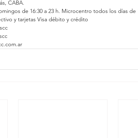
lás, CABA.
omingos de 16:30 a 23 h. Microcentro todos los días de 1
tivo y tarjetas Visa débito y crédito
scc
scc 
c.com.ar