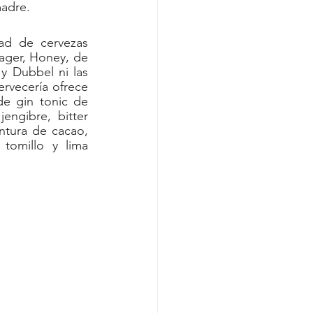
madre.
d de cervezas 
ager, Honey, de 
y Dubbel ni las 
rvecería ofrece 
e gin tonic de 
ngibre, bitter 
tura de cacao, 
tomillo y lima 