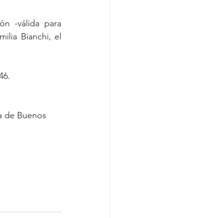
n -válida para 
lia Bianchi, el 
46.
ia de Buenos 