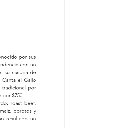
onocido por sus 
endencia con un 
n su casona de 
 Canta el Gallo 
tradicional por 
e por $750.
o, roast beef, 
aíz, porotos y 
o resultado un 