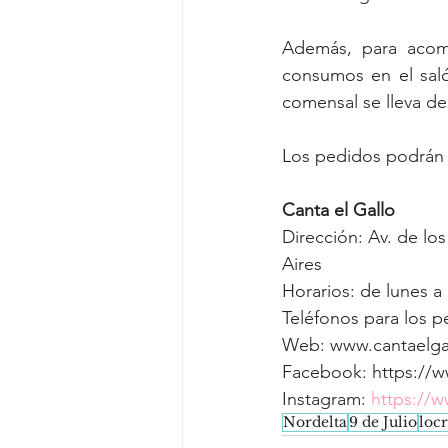
Además, para acomp
consumos en el saló
comensal se lleva d
Los pedidos podrán 
Canta el Gallo 
Dirección: Av. de lo
Aires
Horarios: de lunes a 
Teléfonos para los p
Web: www.cantaelgal
Facebook: https://w
Instagram: 
https://w
Nordelta
9 de Julio
loc