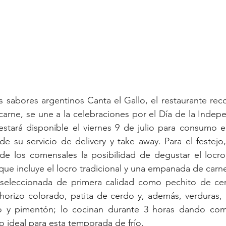
s sabores argentinos Canta el Gallo, el restaurante rec
e carne, se une a la celebraciones por el Día de la Indep
stará disponible el viernes 9 de julio para consumo e
de su servicio de delivery y take away. Para el festejo,
de los comensales la posibilidad de degustar el locro 
ue incluye el locro tradicional y una empanada de carn
e seleccionada de primera calidad como pechito de cerd
orizo colorado, patita de cerdo y, además, verduras, m
o y pimentón; lo cocinan durante 3 horas dando com
lo ideal para esta temporada de frío.