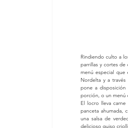
Rindiendo culto a lo
parrillas y cortes d
menú especial que e
Nordelta y a través 
pone a disposición 
porción, o un menú q
El locro lleva carn
panceta ahumada, ch
una salsa de verde
delicioso guiso criol