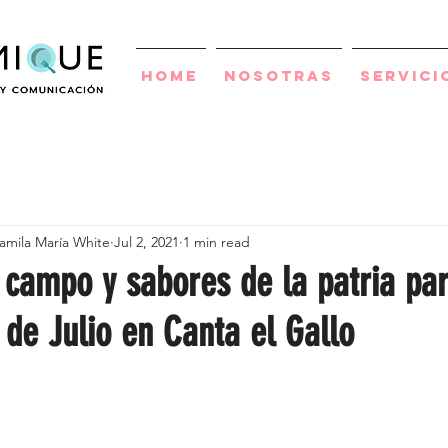
Home
Nosotras
Servici
amila María White
Jul 2, 2021
1 min read
 campo y sabores de la patria pa
 de Julio en Canta el Gallo