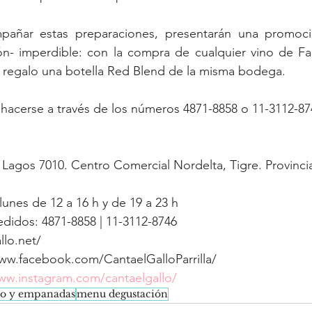
añar estas preparaciones, presentarán una promoció
n- imperdible: con la compra de cualquier vino de Fami
e regalo una botella Red Blend de la misma bodega.
hacerse a través de los números 4871-8858 o 11-3112-87
s Lagos 7010. Centro Comercial Nordelta, Tigre. Provinc
lunes de 12 a 16 h y de 19 a 23 h 
edidos: 4871-8858 | 11-3112-8746
lo.net/
ww.facebook.com/CantaelGalloParrilla/
ww.instagram.com/cantaelgallo/
ro y empanadas
menu degustación