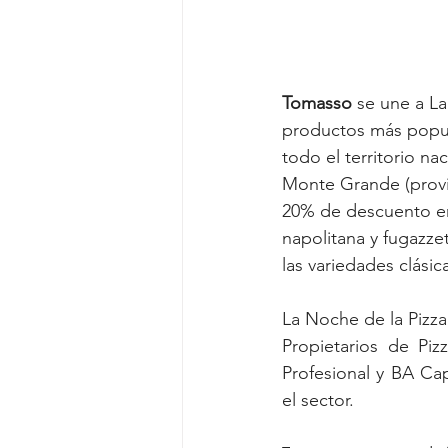
Tomasso 
se une a L
productos más popula
todo el territorio n
Monte Grande (provin
20% de descuento en
napolitana y fugazz
las variedades clásic
La Noche de la Pizza
Propietarios de Pi
Profesional y BA Ca
el sector.