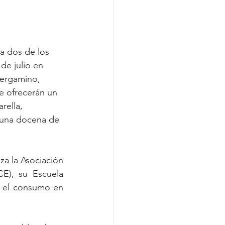
a dos de los 
de julio en 
Pergamino, 
e ofrecerán un 
ella, 
 una docena de 
a la Asociación 
E), su Escuela 
 el consumo en 