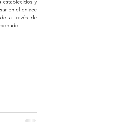
 establecidos y 
respetando el distanciamiento social. Para ubicar la sede más cercana, ingresar en el enlace 
. Asimismo, se puede adelantar el pedido a través de 
ccionado.