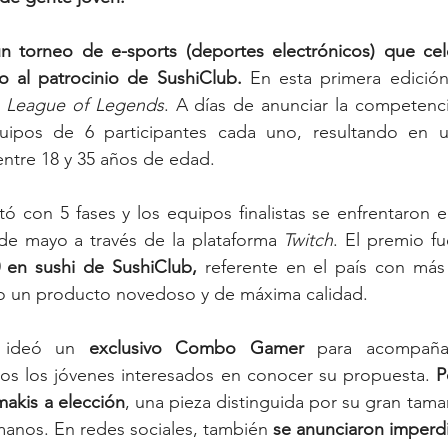
 torneo de e-sports (deportes electrónicos) que cele
 al patrocinio de SushiClub. 
En esta primera edición
 League of Legends
. A días de anunciar la competenci
uipos de 6 participantes cada uno, resultando en u
tre 18 y 35 años de edad.
 con 5 fases y los equipos finalistas se enfrentaron en
 de mayo a través de la plataforma 
Twitch
. El premio f
 en sushi de SushiClub,
 referente en el país con más
do un producto novedoso y de máxima calidad. 
 ideó un 
exclusivo Combo Gamer 
para acompaña
dos los jóvenes interesados en conocer su propuesta. 
P
akis a elección
, una pieza distinguida por su gran tamañ
anos. En redes sociales, también 
se anunciaron imperdi