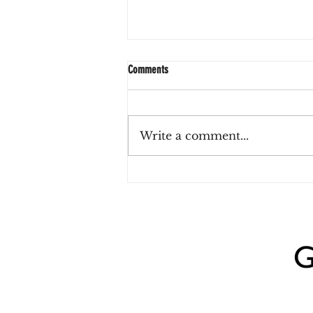
Comments
Write a comment...
Sushi y vino ilimitado en Palermo:
Misión BA propone una experiencia para
compartir