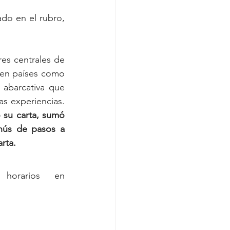
o en el rubro, 
res centrales de 
 en países como 
abarcativa que 
s experiencias. 
 su carta, sumó 
nús de pasos a 
rta.
orarios en 