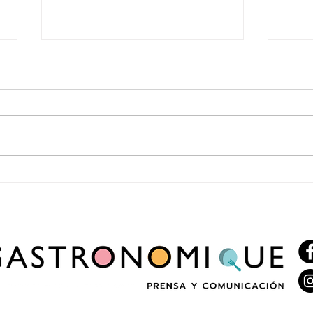
Enero vuelve a recorrer Italia con una
2x1 en
nueva edición del ciclo “Italia en Enero”
celebr
Cervez