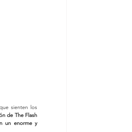
ue sienten los 
ón de The Flash 
n un enorme y 