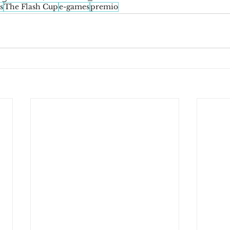
s
The Flash Cup
e-games
premio