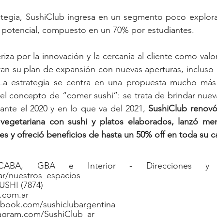
ategia, SushiClub ingresa en un segmento poco explorad
potencial, compuesto en un 70% por estudiantes.
iza por la innovación y la cercanía al cliente como valo
tan su plan de expansión con nuevas aperturas, incluso
La estrategia se centra en una propuesta mucho más 
el concepto de “comer sushi”: se trata de brindar nueva
ante el 2020 y en lo que va del 2021, 
SushiClub renovó
vegetariana con sushi y platos elaborados, lanzó me
s y ofreció beneficios de hasta un 50% off en toda su ca
CABA, GBA e Interior - Direcciones y h
r/nuestros_espacios
USHI (7874)
.com.ar
book.com/sushiclubargentina
tagram.com/SushiClub_ar