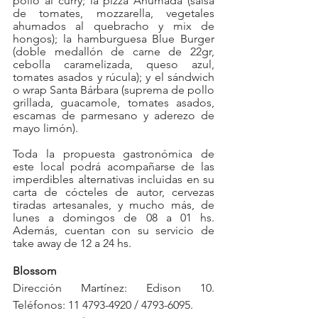
pollo al curry; la pizza Ahumada (salsa 
de tomates, mozzarella, vegetales 
ahumados al quebracho y mix de 
hongos); la hamburguesa Blue Burger 
(doble medallón de carne de 22gr, 
cebolla caramelizada, queso azul, 
tomates asados y rúcula); y el sándwich 
o wrap Santa Bárbara (suprema de pollo 
grillada, guacamole, tomates asados, 
escamas de parmesano y aderezo de 
mayo limón).
Toda la propuesta gastronómica de 
este local podrá acompañarse de las 
imperdibles alternativas incluidas en su 
carta de cócteles de autor, cervezas 
tiradas artesanales, y mucho más, de 
lunes a domingos de 08 a 01 hs. 
Además, cuentan con su servicio de 
take away de 12 a 24 hs. 
Blossom
Dirección Martínez: Edison 10. 
Teléfonos: 11 4793-4920 / 4793-6095.