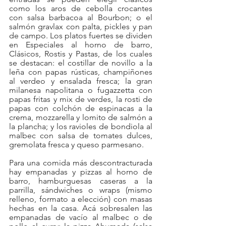
como los aros de cebolla crocantes 
con salsa barbacoa al Bourbon; o el 
salmón gravlax con palta, pickles y pan 
de campo. Los platos fuertes se dividen 
en Especiales al horno de barro, 
Clásicos, Rostis y Pastas, de los cuales 
se destacan: el costillar de novillo a la 
leña con papas rústicas, champiñones 
al verdeo y ensalada fresca; la gran 
milanesa napolitana o fugazzetta con 
papas fritas y mix de verdes, la rosti de 
papas con colchón de espinacas a la 
crema, mozzarella y lomito de salmón a 
la plancha; y los ravioles de bondiola al 
malbec con salsa de tomates dulces, 
gremolata fresca y queso parmesano. 
Para una comida más descontracturada 
hay empanadas y pizzas al horno de 
barro, hamburguesas caseras a la 
parrilla, sándwiches o wraps (mismo 
relleno, formato a elección) con masas 
hechas en la casa. Acá sobresalen las 
empanadas de vacío al malbec o de 