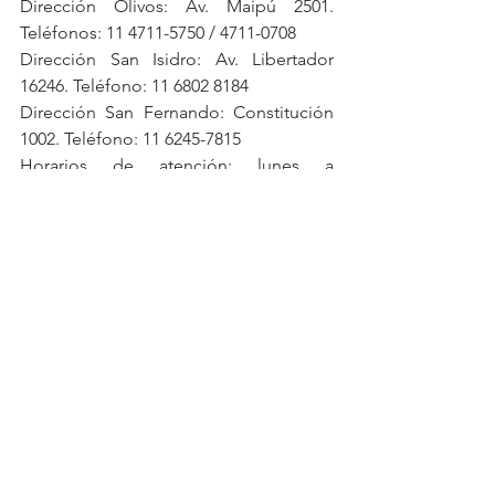
Dirección Olivos: Av. Maipú 2501. 
Teléfonos: 11 4711-5750 / 4711-0708
Dirección San Isidro: Av. Libertador 
16246. Teléfono: 11 6802 8184
Dirección San Fernando: Constitución 
1002. Teléfono: 11 6245-7815
Horarios de atención: lunes a 
domingos de 08 am a 01 am
Delivery de 12 a 24 hs
Facebook e Instagram: 
@blossom.resto
Blossom
Zona Norte
San Fernando
See All
Recent Posts