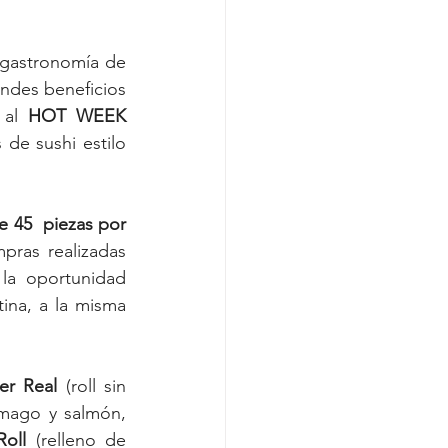
gastronomía de 
andes beneficios 
 al 
HOT WEEK 
de sushi estilo 
 45  piezas por 
pras realizadas 
la oportunidad 
ina, a la misma 
er Real
 (roll sin 
mago y salmón, 
Roll
 (relleno de 