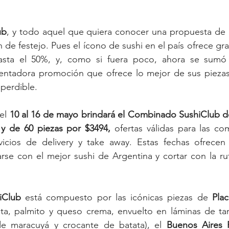
ub
, y todo aquel que quiera conocer una propuesta de 
n de festejo. Pues el ícono de sushi en el país ofrece gr
sta el 50%, y, como si fuera poco, ahora se sumó
entadora promoción que ofrece lo mejor de sus piezas 
mperdible.
el 
10 al 16 de mayo brindará el Combinado SushiClub de
y de 60 piezas por $3494,
 ofertas válidas para las com
vicios de delivery y take away. Estas fechas ofrecen 
arse con el mejor sushi de Argentina y cortar con la rut
iClub
 está compuesto por las icónicas piezas de 
Plac
alta, palmito y queso crema, envuelto en láminas de ta
e maracuyá y crocante de batata), el 
Buenos Aires 