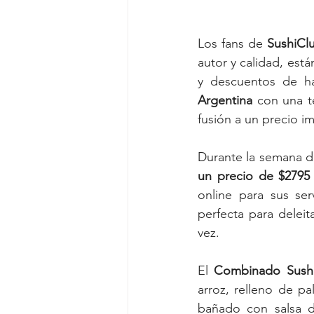
Los fans de 
SushiCl
autor y calidad, está
y descuentos de ha
Argentina
 con una t
fusión a un precio i
Durante la semana d
un precio de $2795 
online para sus ser
perfecta para deleit
vez. 
El 
Combinado Sush
arroz, relleno de p
bañado con salsa d