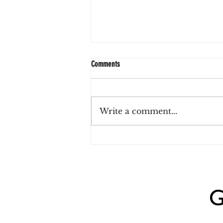
Comments
Write a comment...
2x1 en porrones de Heineken para
celebrar el Día Internacional de la
Cerveza en Tanta