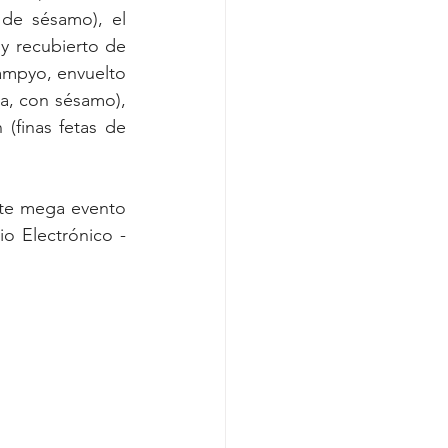
salmón, langostinos, palta y queso crema, con salmón por fuera y salsa de sésamo), el 
y recubierto de 
ampyo, envuelto 
 (relleno de salmón y queso crema, con sésamo), 
(finas fetas de 
ste mega evento 
o Electrónico -