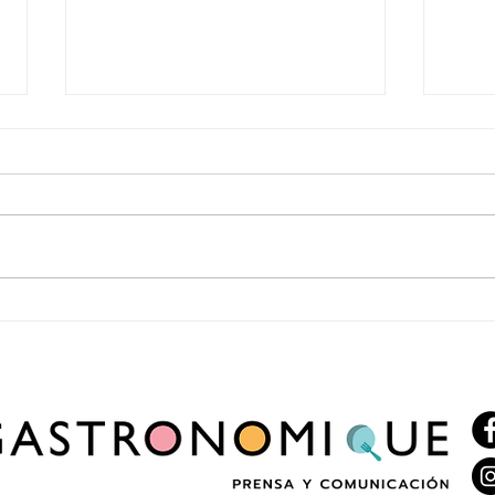
Mi Gusto renueva su carta de pizzas con
Mi Gus
nueve variedades y suma opciones para
nuevo 
personalizar cada pedido
descue
exclus