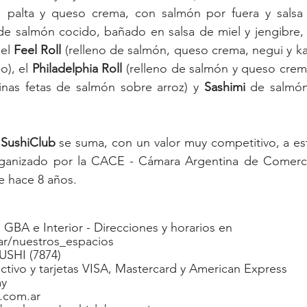
 de salmón cocido, bañado en salsa de miel y jengibre, 
el 
Feel Roll
 (relleno de salmón, queso crema, negui y k
), el 
Philadelphia Roll
finas fetas de salmón sobre arroz) y 
Sashimi
 de salmón 
 
SushiClub
 se suma, con un valor muy competitivo, a e
rganizado por la CACE - Cámara Argentina de Comerci
e hace 8 años. 
GBA e Interior - Direcciones y horarios en 
r/nuestros_espacios
USHI (7874)
tivo y tarjetas VISA, Mastercard y American Express
ay
.com.ar