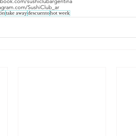
book.com/sushiclubargentina
agram.com/SushiClub_ar
ón
take away
descuento
hot week