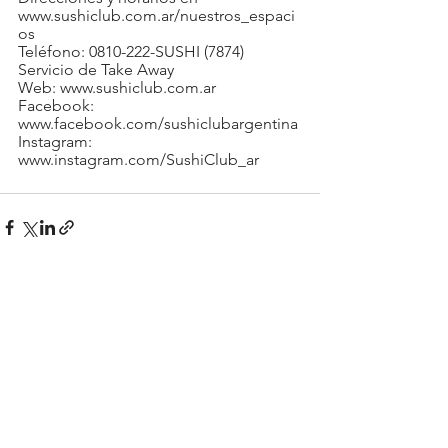
www.sushiclub.com.ar/nuestros_espaci
os
Teléfono: 0810-222-SUSHI (7874)
Servicio de Take Away
Web: 
www.sushiclub.com.ar
Facebook: 
www.facebook.com/sushiclubargentina
Instagram: 
www.instagram.com/SushiClub_ar
See All
Recent Posts