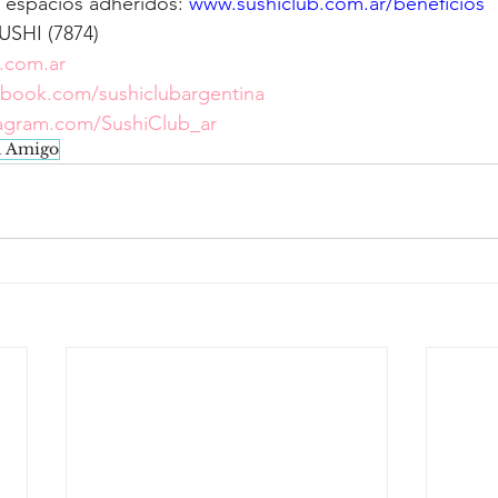
 espacios adheridos: 
www.sushiclub.com.ar/beneficios
USHI (7874)
.com.ar
book.com/sushiclubargentina
agram.com/SushiClub_ar
l Amigo