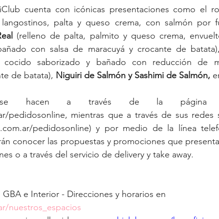
Club cuenta con icónicas presentaciones como el rol
 langostinos, palta y queso crema, con salmón por fu
Real
 (relleno de palta, palmito y queso crema, envuelt
añado con salsa de maracuyá y crocante de batata),
n cocido saborizado y bañado con reducción de mie
te de batata), 
Niguiri de Salmón y Sashimi de Salmón, 
e
se hacen a través de la página we
r/pedidosonline, mientras que a través de sus redes so
com.ar/pedidosonline) y por medio de la línea telefó
rán conocer las propuestas y promociones que presenta 
es o a través del servicio de delivery y take away.
GBA e Interior - Direcciones y horarios en 
r/nuestros_espacios