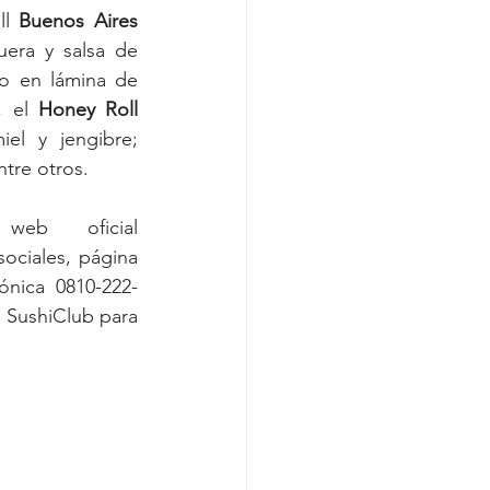
l 
Buenos Aires
era y salsa de 
o en lámina de 
 el 
Honey Roll
l y jengibre; 
ntre otros.
b oficial 
ciales, página 
nica 0810-222- 
SushiClub para 