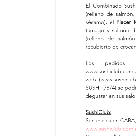
El Combinado Sushi
(relleno de salmón,
sésamo), el 
Placer 
tamago y salmón, b
(relleno de salmó
recubierto de crocan
Los pedidos 
www.sushiclub.com.a
web (www.sushiclub.
SUSHI (7874) se pod
degustar en sus salon
SushiClub:
Sucursales en CABA, 
www.sushiclub.com.a