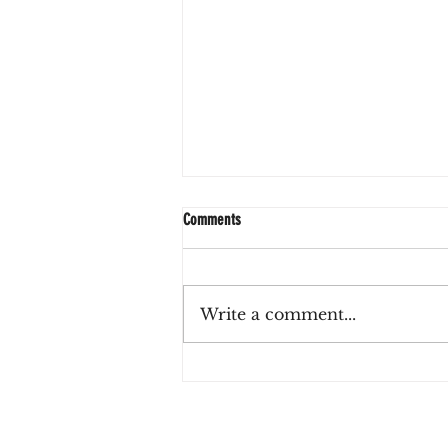
Comments
Write a comment...
Zulu Haus, el café de La Lucila que invita
a reconectar con el tiempo presente
entre sabores de estación e inspiración
japonesa