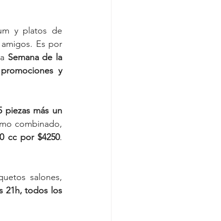
um y platos de 
amigos. Es por 
a 
Semana de la 
 promociones y 
 piezas más un 
ismo combinado, 
0 cc por $4250
. 
Por otro lado, para quienes deseen pasar un grato momento en sus coquetos salones, 
 21h, todos los 