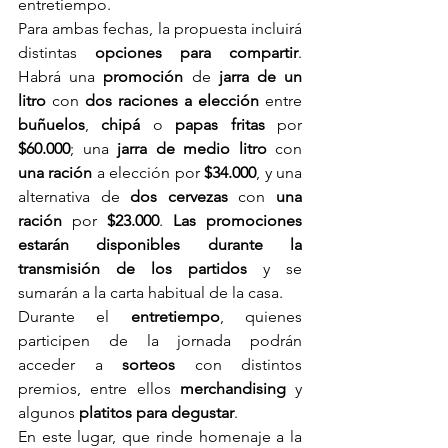
entretiempo.
Para ambas fechas, la propuesta incluirá 
distintas 
opciones para compartir
. 
Habrá una 
promoción
 de 
jarra de un 
litro 
con 
dos raciones a elección
 entre 
buñuelos
, 
chipá
 o
 papas fritas
 por 
$60.000
; una 
jarra de medio litro
 con 
una ración 
a elección por
 $34.000
, y una 
alternativa de 
dos cervezas 
con 
una 
ración
 por 
$23.000
. 
Las promociones 
estarán disponibles durante la 
transmisión de los partidos 
y se 
sumarán a la carta habitual de la casa.
Durante el 
entretiempo
, quienes 
participen de la jornada podrán 
acceder a
 sorteos
 con distintos 
premios, entre ellos 
merchandising 
y 
algunos 
platitos para degustar
. 
En este lugar, que rinde homenaje a la 