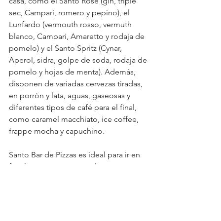
casa, como el Santo Rose (gin, triple 
sec, Campari, romero y pepino), el 
Lunfardo (vermouth rosso, vermuth 
blanco, Campari, Amaretto y rodaja de 
pomelo) y el Santo Spritz (Cynar, 
Aperol, sidra, golpe de soda, rodaja de 
pomelo y hojas de menta). Además, 
disponen de variadas cervezas tiradas, 
en porrón y lata, aguas, gaseosas y 
diferentes tipos de café para el final, 
como caramel macchiato, ice coffee, 
frappe mocha y capuchino.
Santo Bar de Pizzas es ideal para ir en 
familia, con amigos o solo, ya sea por 
la mañana, el mediodía o la noche. Un 
lugar para ir de paso o sentarse a 
disfrutar de un gran banquete, 
sintiéndose como en casa en cada 