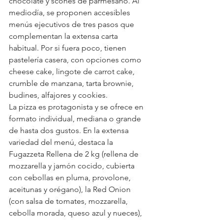
chocolate y scones de parmesano. Al 
mediodía, se proponen accesibles 
menús ejecutivos de tres pasos que 
complementan la extensa carta 
habitual. Por si fuera poco, tienen 
pastelería casera, con opciones como 
cheese cake, lingote de carrot cake, 
crumble de manzana, tarta brownie, 
budines, alfajores y cookies.
La pizza es protagonista y se ofrece en 
formato individual, mediana o grande 
de hasta dos gustos. En la extensa 
variedad del menú, destaca la 
Fugazzeta Rellena de 2 kg (rellena de 
mozzarella y jamón cocido, cubierta 
con cebollas en pluma, provolone, 
aceitunas y orégano), la Red Onion 
(con salsa de tomates, mozzarella, 
cebolla morada, queso azul y nueces), 