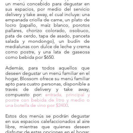
un menú concebido para degustar en 
sus espacios, por medio del servicio 
delivery y take away, el cual incluye: una 
empanada criolla de carne, un plato de 
locro (zapallo, maíz blanco, porotos 
pallares, chorizo colorado, osobuco, 
pata de cerdo, tapa de asado, panceta 
salada y mondongo), un budín de 
medialunas con dulce de leche y crema 
como postre, y una lata de gaseosa 
como bebida por $650.
Además, para todos aquellos que 
deseen degustar un menú familiar en el 
hogar, Blossom ofrece su menú familiar 
apto para cuatro personas, disponible a 
través de delivery y take away, 
compuesto por: 
entrada, principal y 
postre con bebida de litro y medio o 
una botella de vino por $2400
.
Estos dos menús se podrán degustar 
en sus espacios calefaccionados al aire 
libre, mientras que quienes deseen 
disfrutar de estas opciones en el hogar, 