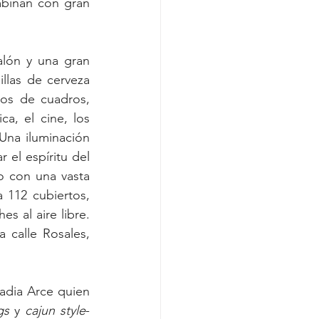
binan con gran 
lón y una gran 
llas de cerveza 
os de cuadros, 
a, el cine, los 
na iluminación 
el espíritu del 
o con una vasta 
 112 cubiertos, 
s al aire libre. 
calle Rosales, 
adia Arce quien 
gs
 y 
cajun style
- 