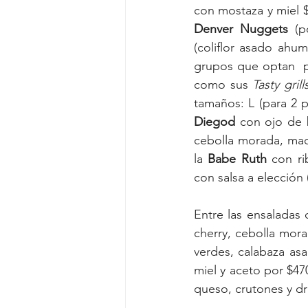
con mostaza y miel $
Denver Nuggets
 (p
(coliflor asado ahu
grupos que optan  p
como sus
 Tasty grill
Diegod
 con ojo de b
cebolla morada, mac
la 
Babe Ruth
 con ri
con salsa a elección
Entre las ensaladas
cherry, cebolla mora
verdes, calabaza as
miel y aceto por $470
queso, crutones y dr