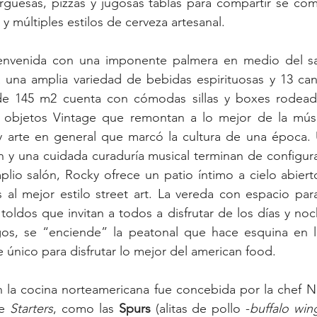
uesas, pizzas y jugosas tablas para compartir se com
y múltiples estilos de cerveza artesanal.
ienvenida con una imponente palmera en medio del sa
 una amplia variedad de bebidas espirituosas y 13 cani
 de 145 m2 cuenta con cómodas sillas y boxes rodead
 y objetos Vintage que remontan a lo mejor de la músic
y arte en general que marcó la cultura de una época. U
 y una cuidada curaduría musical terminan de configurar 
amplio salón, Rocky ofrece un patio íntimo a cielo abiert
is al mejor estilo street art. La vereda con espacio para
ldos que invitan a todos a disfrutar de los días y noche
s, se “enciende” la peatonal que hace esquina en la 
único para disfrutar lo mejor del american food.
n la cocina norteamericana fue concebida por la chef N
e 
Starters
, como las 
Spurs
 (alitas de pollo -
buffalo win