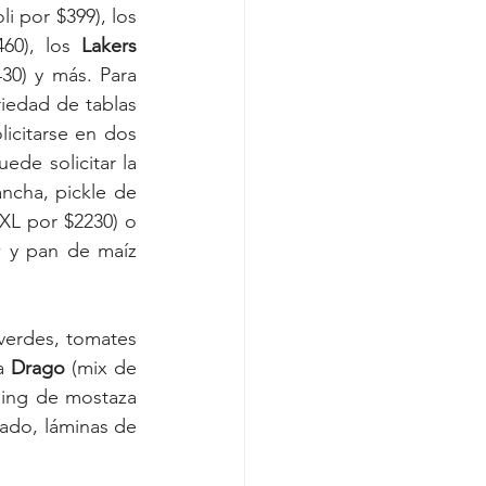
 (salchicha parrillera, huevo, pan de maiz y alioli por $399), los 
60), los 
Lakers
0) y más. Para 
edad de tablas 
icitarse en dos 
tamaños: L (para 2 personas) o la XL (para 3 o 4 personas). Entre ellas se puede solicitar la 
ncha, pickle de 
XL por $2230) o 
w y pan de maíz 
verdes, tomates 
a 
Drago
 (mix de 
ing de mostaza 
ado, láminas de 