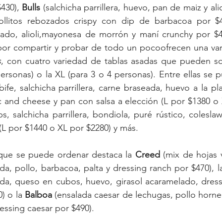
430), 
Bulls
ollitos rebozados crispy con dip de barbacoa por $4
mado, alioli,mayonesa de morrón y maní crunchy por $43
or compartir y probar de todo un pocoofrecen una vari
s
, con cuatro variedad de tablas asadas que pueden sol
ife, salchicha parrillera, carne braseada, huevo a la pla
 and cheese y pan con salsa a elección (L por $1380 o 
bs, salchicha parrillera, bondiola, puré rústico, colesla
 (L por $1440 o XL por $2280) y más.
 que se puede ordenar destaca la 
Creed
 (mix de hojas 
da, pollo, barbacoa, palta y dressing ranch por $470), l
ada, queso en cubos, huevo, girasol acaramelado, dress
) o la 
Balboa
 (ensalada caesar de lechugas, pollo horne
essing caesar por $490).