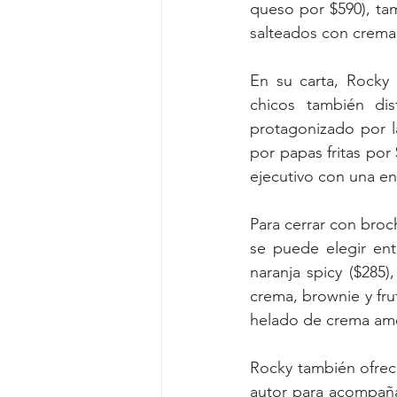
queso por $590), tam
salteados con crema,
En su carta, Rocky
chicos también dis
protagonizado por l
por papas fritas por
ejecutivo con una ent
Para cerrar con broc
se puede elegir ent
naranja spicy ($285),
crema, brownie y frut
helado de crema amer
Rocky también ofrece
autor para acompañar