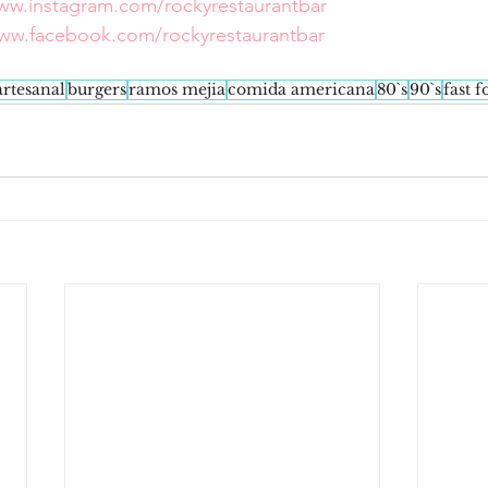
www.instagram.com/rockyrestaurantbar
www.facebook.com/rockyrestaurantbar
artesanal
burgers
ramos mejia
comida americana
80`s
90`s
fast 