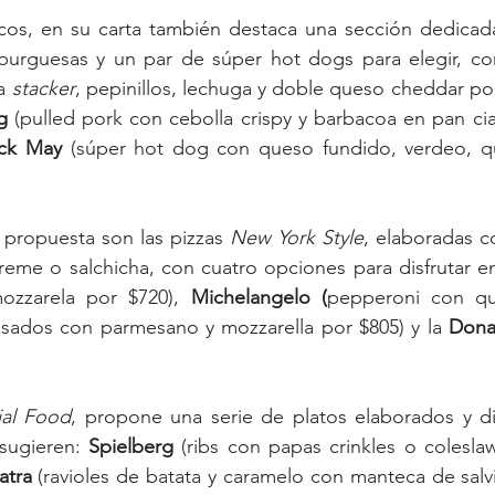
os, en su carta también destaca una sección dedicada
burguesas y un par de súper hot dogs para elegir, co
a 
stacker
, pepinillos, lechuga y doble queso cheddar por
g
 (pulled pork con cebolla crispy y barbacoa en pan ci
ick May
 (súper hot dog con queso fundido, verdeo, q
 propuesta son las pizzas 
New York Style
, elaboradas c
mozzarela por $720), 
Michelangelo (
pepperoni con qu
asados con parmesano y mozzarella por $805) y la 
Dona
ial Food
, propone una serie de platos elaborados y dis
ugieren: 
Spielberg
 (ribs con papas crinkles o coleslaw
atra
 (ravioles de batata y caramelo con manteca de salv