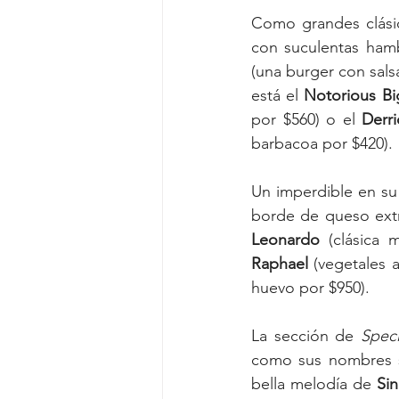
Como grandes clásic
con suculentas ham
(una burger con sals
está el 
Notorious Bi
por $560) o el 
Derr
barbacoa por $420).
Un imperdible en su
Leonardo 
(clásica 
Raphael
 (vegetales 
huevo por $950).
La sección de 
Spec
como sus nombres s
bella melodía de 
Sin