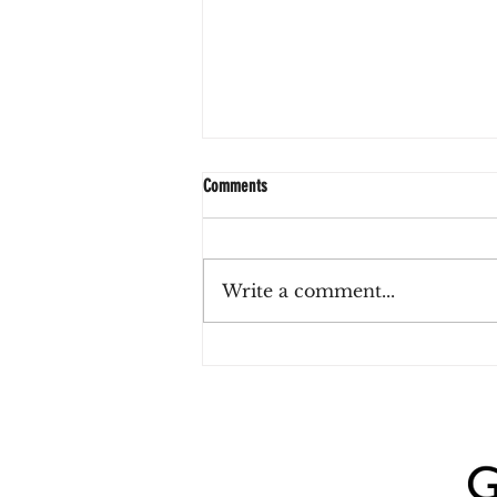
Comments
Write a comment...
2x1 en porrones de Heineken para
celebrar el Día Internacional de la
Cerveza en Tanta