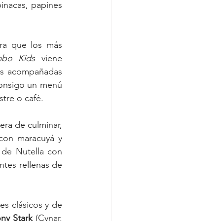
inacas, papines 
ra que los más 
bo Kids
 viene 
s acompañadas 
consigo un menú 
stre o café.
ra de culminar, 
con maracuyá y 
de Nutella con 
tes rellenas de 
s clásicos y de 
ny Stark
 (Cynar, 