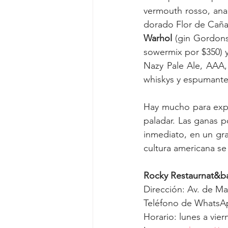
vermouth rosso, anan
Warhol
 (gin Gordons
sowermix por $350) y 
Nazy Pale Ale, AAA,
whiskys y espumante
Hay mucho para expe
paladar. Las ganas po
inmediato, en un gr
cultura americana se 
Rocky Restaurnat&b
Dirección: Av. de M
Teléfono de WhatsAp
Horario: lunes a vie