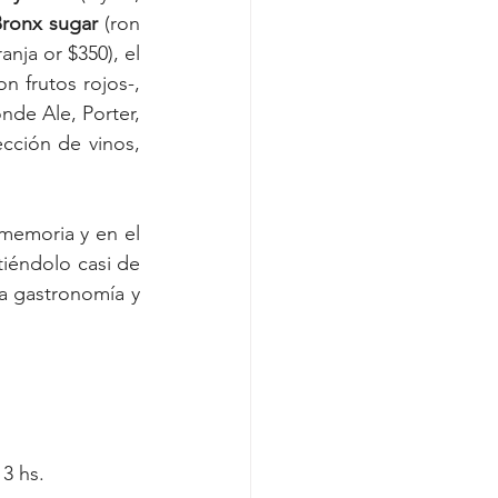
Bronx sugar
 (ron 
dorado Flor de Caña, ron de coco Malibu, falernum, frutos rojos, ananá y naranja or $350), el 
 frutos rojos-, 
nde Ale, Porter, 
ción de vinos, 
memoria y en el 
tiéndolo casi de 
a gastronomía y 
 3 hs.