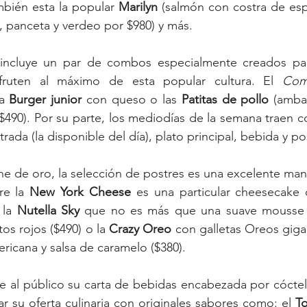
bién esta la popular 
Marilyn
 (salmón con costra de esp
 panceta y verdeo por $980) y más.
 incluye un par de combos especialmente creados pa
fruten al máximo de esta popular cultura. El 
Com
a 
Burger junior
 con queso o las 
Patitas de pollo
 (amba
 $490). Por su parte, los mediodías de la semana traen 
rada (la disponible del día), plato principal, bebida y po
he de oro, la selección de postres es una excelente mane
re la 
New York Cheese
 es una particular cheesecake 
 la 
Nutella Sky
 que no es más que una suave mousse 
os rojos ($490) o la 
Crazy Oreo
 con galletas Oreos gigan
icana y salsa de caramelo ($380).
 al público su carta de bebidas encabezada por cóctele
 su oferta culinaria con originales sabores como: el 
To