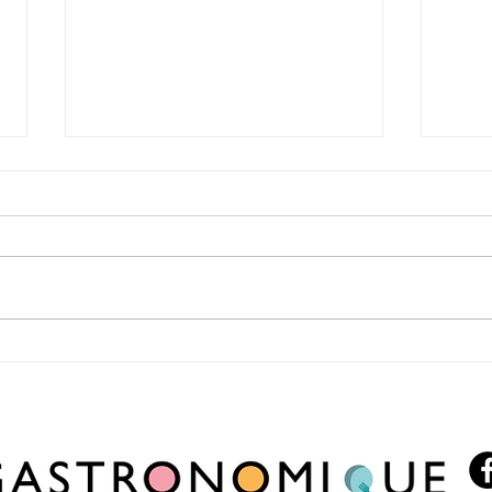
Mi Gusto renueva su carta de pizzas con
Mi Gus
nueve variedades y suma opciones para
nuevo 
personalizar cada pedido
descue
exclus