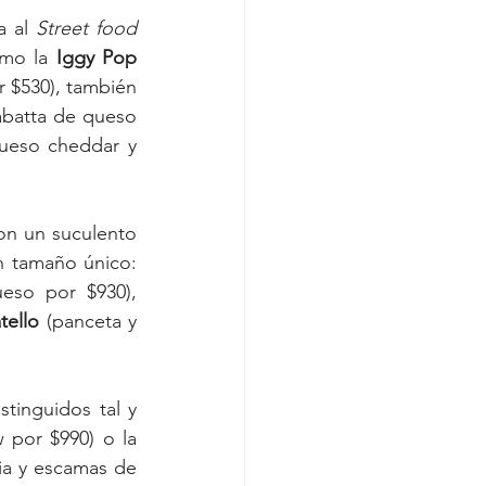
 al 
Street food
mo la 
Iggy Pop
 $530), también 
abatta de queso 
ueso cheddar y 
on un suculento 
borde de queso extreme o salchicha, con cuatro opciones para disfrutar en tamaño único: 
eso por $930),
tello
 (panceta y 
tinguidos tal y 
 por $990) o la 
ia y escamas de 