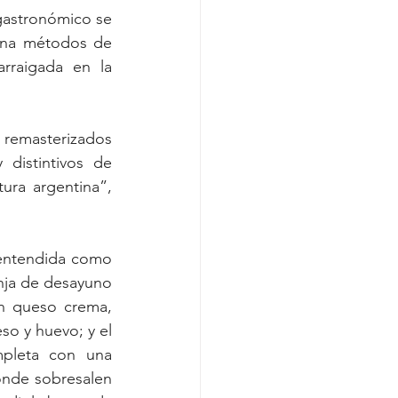
gastronómico se 
ina métodos de 
raigada en la 
remasterizados 
distintivos de 
ra argentina”, 
entendida como 
nja de desayuno 
n queso crema, 
o y huevo; y el 
pleta con una 
onde sobresalen 