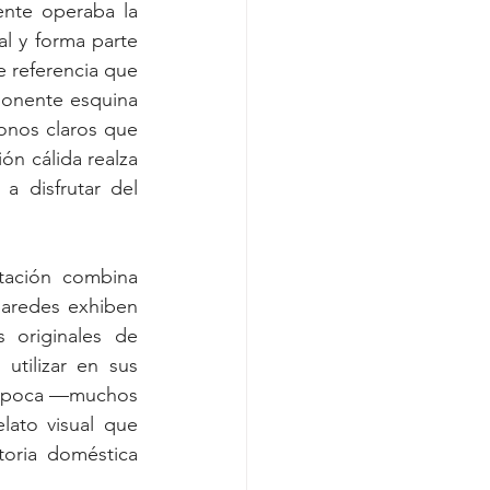
nte operaba la 
l y forma parte 
 referencia que 
ponente esquina 
onos claros que 
ón cálida realza 
a disfrutar del 
tación combina 
paredes exhiben 
 originales de 
tilizar en sus 
e época —muchos 
ato visual que 
oria doméstica 