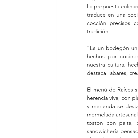
La propuesta culinar
traduce en una coc
cocción precisos c
tradición.
“Es un bodegón un 
hechos por cociner
nuestra cultura, he
destaca Tabares, cre
El menú de Raíces s
herencia viva, con p
y merienda se desta
mermelada artesanal 
tostón con palta,
sandwichería pensada