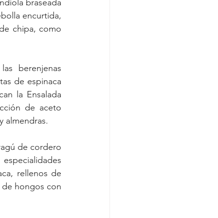
ondiola braseada 
bolla encurtida, 
de chipa, como 
as berenjenas 
as de espinaca 
an la Ensalada 
ción de aceto 
y almendras.
ragú de cordero 
especialidades 
a, rellenos de 
a de hongos con 