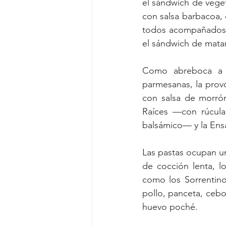
el sándwich de vegeta
con salsa barbacoa, c
todos acompañados c
el sándwich de matam
Como abreboca a l
parmesanas, la prov
con salsa de morrón
Raíces —con rúcula
balsámico— y la Ensa
Las pastas ocupan un
de cocción lenta, l
como los Sorrentino
pollo, panceta, cebo
huevo poché.