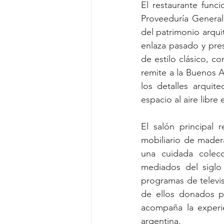
El restaurante func
Proveeduría General 
del patrimonio arqu
enlaza pasado y pres
de estilo clásico, c
remite a la Buenos Ai
los detalles arquite
espacio al aire libre 
El salón principal 
mobiliario de madera
una cuidada colecc
mediados del siglo 
programas de televi
de ellos donados po
acompaña la experie
argentina.