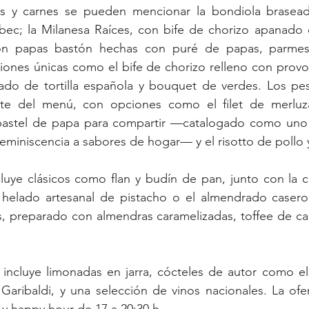
les y carnes se pueden mencionar la bondiola brasea
lbec; la Milanesa Raíces, con bife de chorizo apanado 
con papas bastón hechas con puré de papas, parmesa
iones únicas como el bife de chorizo relleno con provo
do de tortilla española y bouquet de verdes. Los pes
te del menú, con opciones como el filet de merluz
pastel de papa para compartir —catalogado como uno 
reminiscencia a sabores de hogar— y el risotto de pollo
cluye clásicos como flan y budín de pan, junto con la 
helado artesanal de pistacho o el almendrado casero d
s, preparado con almendras caramelizadas, toffee de ca
 incluye limonadas en jarra, cócteles de autor como el
aribaldi, y una selección de vinos nacionales. La ofer