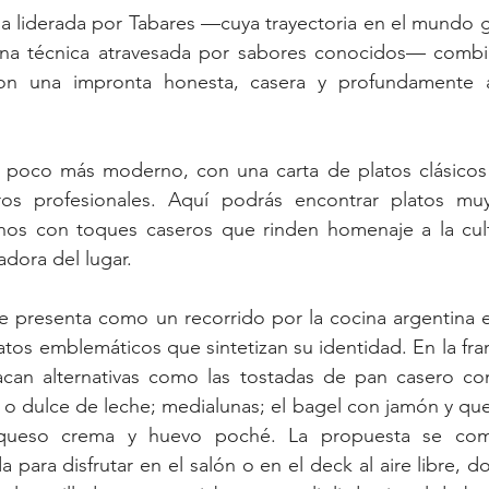
ia liderada por Tabares —cuya trayectoria en el mundo 
ina técnica atravesada por sabores conocidos— comb
on una impronta honesta, casera y profundamente ar
poco más moderno, con una carta de platos clásicos 
os profesionales. Aquí podrás encontrar platos muy 
chos con toques caseros que rinden homenaje a la cultu
adora del lugar.
e presenta como un recorrido por la cocina argentina 
latos emblemáticos que sintetizan su identidad. En la fra
can alternativas como las tostadas de pan casero co
o dulce de leche; medialunas; el bagel con jamón y ques
 queso crema y huevo poché. La propuesta se com
 para disfrutar en el salón o en el deck al aire libre, d