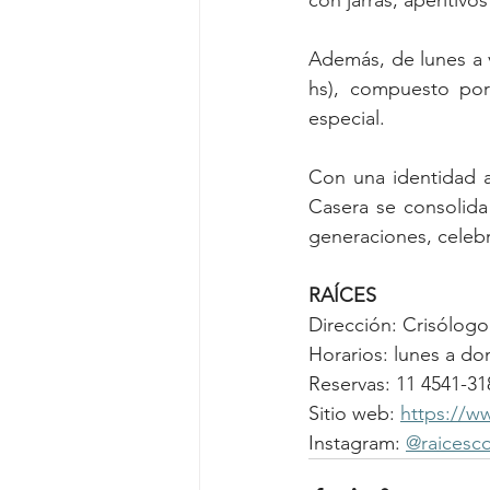
con jarras, aperitivo
Además, de lunes a 
hs), compuesto por 
especial.
Con una identidad a
Casera se consolid
generaciones, celebr
RAÍCES
Dirección: Crisólogo
Horarios: lunes a do
Reservas: 11 4541-31
Sitio web: 
https://w
Instagram: 
@raicesc