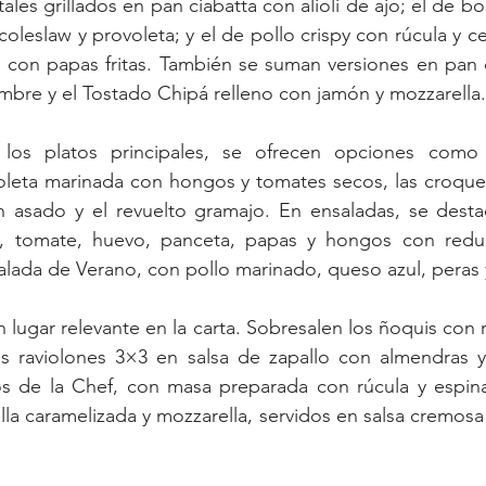
les grillados en pan ciabatta con alioli de ajo; el de b
oleslaw y provoleta; y el de pollo crispy con rúcula y ce
on papas fritas. También se suman versiones en pan 
bre y el Tostado Chipá relleno con jamón y mozzarella.
os platos principales, se ofrecen opciones como l
oleta marinada con hongos y tomates secos, las croquet
 asado y el revuelto gramajo. En ensaladas, se destac
, tomate, huevo, panceta, papas y hongos con reduc
lada de Verano, con pollo marinado, queso azul, peras 
 lugar relevante en la carta. Sobresalen los ñoquis con 
os raviolones 3×3 en salsa de zapallo con almendras y 
s de la Chef, con masa preparada con rúcula y espinac
lla caramelizada y mozzarella, servidos en salsa cremos