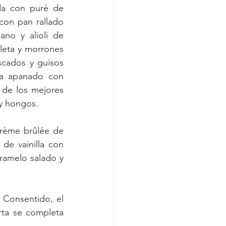
da con puré de 
con pan rallado 
no y alioli de 
leta y morrones 
cados y guisos 
a apanado con 
de los mejores 
 y hongos.
crème brûlée de 
e vainilla con 
ramelo salado y 
 Consentido, el 
ta se completa 