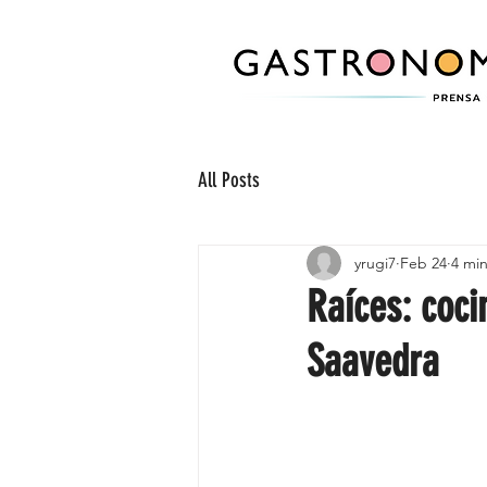
All Posts
yrugi7
Feb 24
4 mi
Raíces: coci
Saavedra