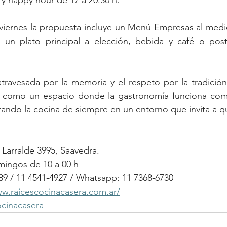
s y happy hour de 17 a 20:30 h.
viernes la propuesta incluye un Menú Empresas al medio
un plato principal a elección, bebida y café o post
travesada por la memoria y el respeto por la tradición
a como un espacio donde la gastronomía funciona com
ando la cocina de siempre en un entorno que invita a q
 Larralde 3995, Saavedra.
mingos de 10 a 00 h
89 / 11 4541-4927 / Whatsapp: 11 7368-6730
ww.raicescocinacasera.com.ar/
ocinacasera