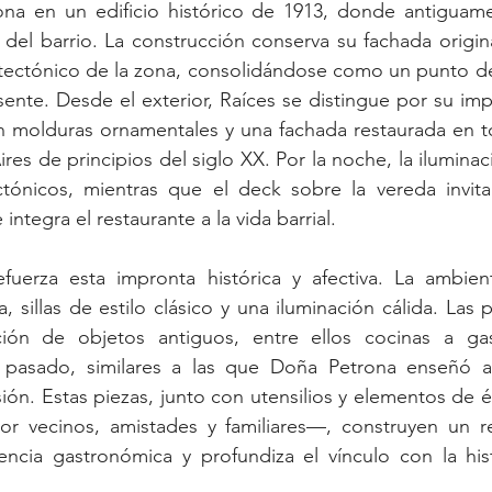
iona en un edificio histórico de 1913, donde antiguame
del barrio. La construcción conserva su fachada origina
itectónico de la zona, consolidándose como un punto de
ente. Desde el exterior, Raíces se distingue por su im
on molduras ornamentales y una fachada restaurada en t
res de principios del siglo XX. Por la noche, la iluminaci
ctónicos, mientras que el deck sobre la vereda invita 
e integra el restaurante a la vida barrial.
refuerza esta impronta histórica y afectiva. La ambien
, sillas de estilo clásico y una iluminación cálida. Las 
ión de objetos antiguos, entre ellos cocinas a gas
pasado, similares a las que Doña Petrona enseñó a u
sión. Estas piezas, junto con utensilios y elementos d
r vecinos, amistades y familiares—, construyen un rel
ncia gastronómica y profundiza el vínculo con la hist