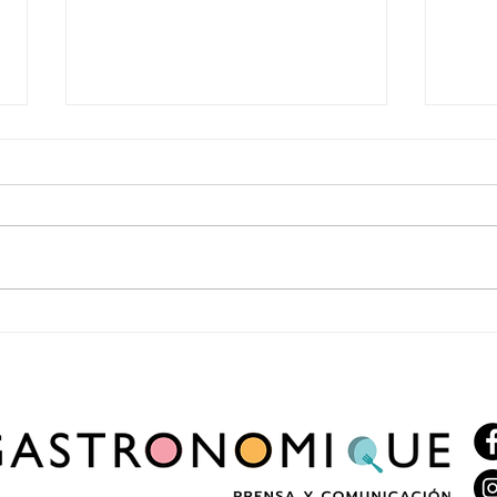
Enero vuelve a recorrer Italia con una
2x1 en
nueva edición del ciclo “Italia en Enero”
celebr
Cervez