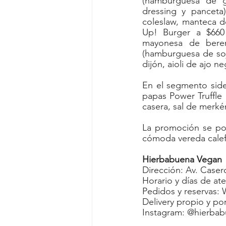
(hamburguesa de ga
dressing y panceta
coleslaw, manteca de
Up! Burger a $660 
mayonesa de beren
(hamburguesa de soja
dijón, aioli de ajo n
En el segmento side
papas Power Truffle 
casera, sal de merké
La promoción se pod
cómoda vereda calefa
Hierbabuena Vegan
Dirección: Av. Caser
Horario y días de at
Pedidos y reservas: 
Delivery propio y po
Instagram: @hierba