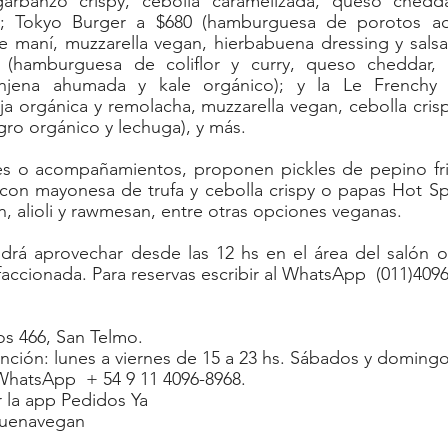
rbanzo crispy, cebolla caramelizada, queso cheddar
); Tokyo Burger a $680 (hamburguesa de porotos adu
 maní, muzzarella vegan, hierbabuena dressing y salsa 
(hamburguesa de coliflor y curry, queso cheddar, be
jena ahumada y kale orgánico); y la Le Frenchy 
 orgánica y remolacha, muzzarella vegan, cebolla crisp
egro orgánico y lechuga), y más.
s o acompañamientos, proponen pickles de pepino frito,
con mayonesa de trufa y cebolla crispy o papas Hot Spi
n, alioli y rawmesan, entre otras opciones veganas.
rá aprovechar desde las 12 hs en el área del salón o 
ccionada. Para reservas escribir al WhatsApp  (011)4096
os 466, San Telmo.
ención: lunes a viernes de 15 a 23 hs. Sábados y domingo
WhatsApp  + 54 9 11 4096-8968.
r la app Pedidos Ya 
buenavegan