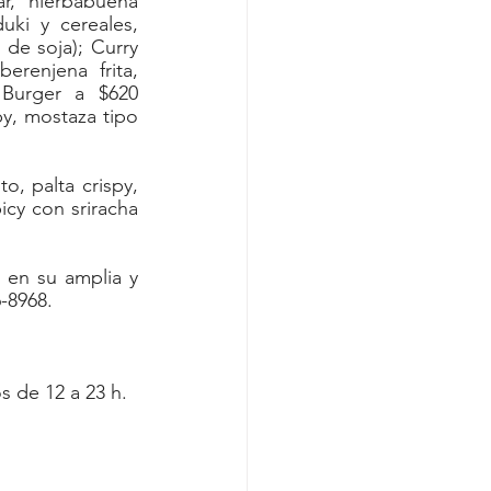
, hierbabuena 
ki y cereales, 
de soja); Curry 
renjena frita, 
Burger a $620 
y, mostaza tipo 
 palta crispy, 
cy con sriracha 
en su amplia y 
-8968.
s de 12 a 23 h. 