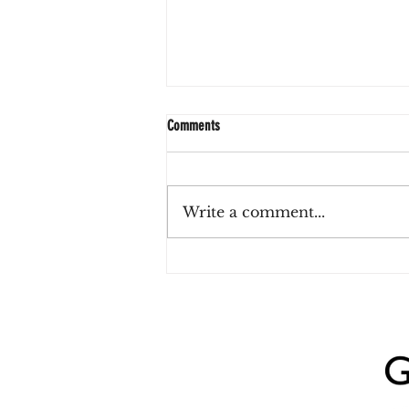
Comments
Write a comment...
Sushi y vino ilimitado en Palermo:
Misión BA propone una experiencia para
compartir