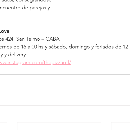
cuentro de parejas y 
Love
ros 424, San Telmo – CABA
iernes de 16 a 00 hs y sábado, domingo y feriados de 12 
y y delivery
ww.instagram.com/thepizzaotl/