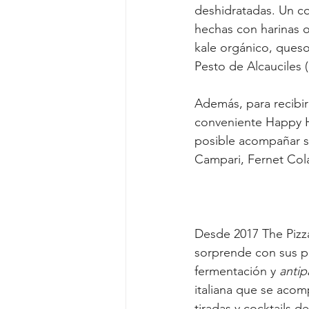
deshidratadas. Un co
hechas con harinas o
kale orgánico, queso
Pesto de Alcauciles (
Además, para recibir
conveniente Happy Ho
posible acompañar su
Campari, Fernet Cola 
Desde 2017 The Pizz
sorprende con sus pi
fermentación y 
antip
italiana que se aco
tiradas y cocktails 