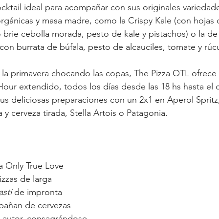
cktail ideal para acompañar con sus originales variedade
rgánicas y masa madre, como la Crispy Kale (con hojas 
 brie cebolla morada, pesto de kale y pistachos) o la de 
con burrata de búfala, pesto de alcauciles, tomate y rúcu
 la primavera chocando las copas, The Pizza OTL ofrece
ur extendido, todos los días desde las 18 hs hasta el cie
s deliciosas preparaciones con un 2x1 en Aperol Spritz
y cerveza tirada, Stella Artois o Patagonia.
a Only True Love 
zzas de larga 
asti
 de impronta 
mpañan de cervezas 
de autor, consagrándose 