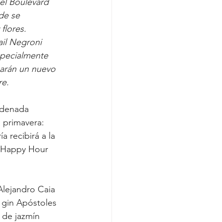
el Boulevard 
de se 
flores. 
il Negroni 
specialmente 
narán un nuevo 
re.
rdenada 
 primavera: 
 recibirá a la 
n Happy Hour 
lejandro Caia 
 gin Apóstoles 
 de jazmín 