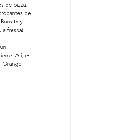
s de pizza, 
crocantes de 
Burrata y 
la fresca).
 un 
rre. Así, es 
, Orange 