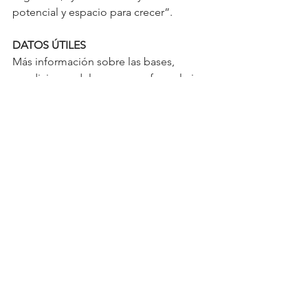
potencial y espacio para crecer”.
DATOS ÚTILES
Más información sobre las bases, 
condiciones del concurso y formulario 
de inscripción en 
https://www.peruenargentina.com.ar/ev
ento.php?q=68
See All
Recent Posts