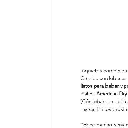
Inquietos como siemp
Gin, los cordobeses 
listos para beber 
y p
354cc: 
American Dry 
(Córdoba) donde func
marca. En los próxim
“Hace mucho veníamo