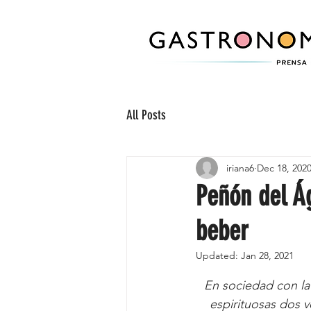
All Posts
iriana6
Dec 18, 202
Peñón del Ág
beber
Updated:
Jan 28, 2021
 En sociedad con la marca Covent Gin, los cordobeses suman a su nueva línea de bebidas 
espirituosas dos v