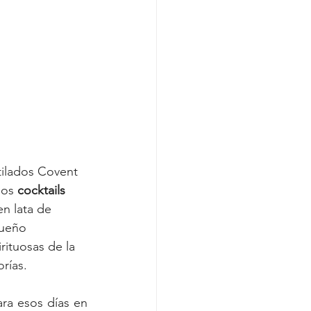
tilados Covent 
los 
cocktails 
en lata de 
gueño 
ituosas de la 
rías.
a esos días en 