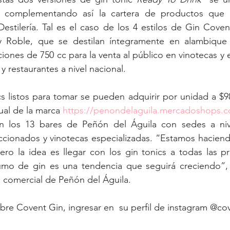
r, complementando así la cartera de productos que 
stilería. Tal es el caso de los 4 estilos de Gin Coven
 y Roble, que se destilan íntegramente en alambique
ones de 750 cc para la venta al público en vinotecas y e
 y restaurantes a nivel nacional. 
s listos para tomar se pueden adquirir por unidad a $98
tual de la marca 
https://penondelaguila.mercadoshops.c
n los 13 bares de Peñón del Águila con sedes a nive
cionados y vinotecas especializadas. “Estamos haciendo
ro la idea es llegar con los gin tonics a todas las pr
o de gin es una tendencia que seguirá creciendo”, c
 comercial de Peñón del Águila.
re Covent Gin, ingresar en  su perfil de instagram @cov