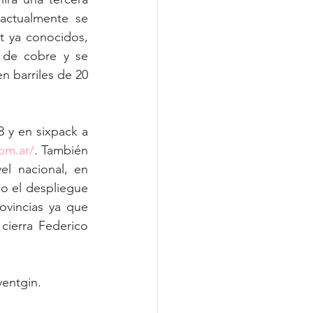
actualmente se 
t ya conocidos, 
 de cobre y se 
n barriles de 20 
 y en sixpack a 
om.ar/
. También 
l nacional, en 
 el despliegue 
ovincias ya que 
ierra Federico 
entgin. 