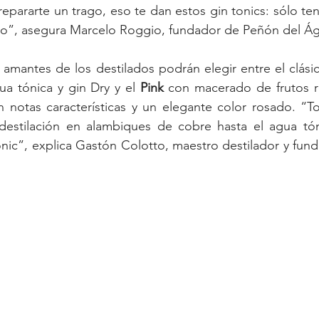
epararte un trago, eso te dan estos gin tonics: sólo tené
isto”, asegura Marcelo Roggio, fundador de Peñón del Ág
amantes de los destilados podrán elegir entre el clási
a tónica y gin Dry y el 
Pink
 con macerado de frutos ro
n notas características y un elegante color rosado. “T
destilación en alambiques de cobre hasta el agua tón
nic”, explica Gastón Colotto, maestro destilador y fun