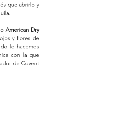
s que abrirlo y 
uila.
co 
American Dry
jos y flores de 
odo lo hacemos 
ica con la que 
dador de Covent 