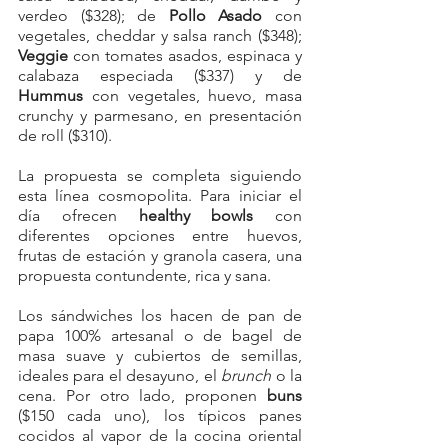
verdeo ($328); de 
Pollo Asado
 con 
vegetales, cheddar y salsa ranch ($348); 
Veggie
 con tomates asados, espinaca y 
calabaza especiada ($337) y 
de 
Hummus
 con vegetales, huevo, masa 
crunchy y parmesano, en presentación 
de roll ($310).
La propuesta se completa siguiendo 
esta línea cosmopolita. Para iniciar el 
día ofrecen 
healthy bowls
 con 
diferentes opciones entre huevos, 
frutas de estación y granola casera, una 
propuesta contundente, rica y sana.
Los sándwiches los hacen de pan de 
papa 100% artesanal o de bagel de 
masa suave y cubiertos de semillas, 
ideales para el desayuno, el 
brunch
 o la 
cena. 
Por otro lado, proponen 
buns
($150 cada uno), los típicos panes 
cocidos al vapor de la cocina oriental 