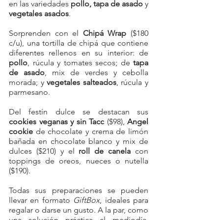
en las variedades
 pollo, tapa de asado
 y 
vegetales asados
.
Sorprenden con el 
Chipá Wrap
 ($180 
c/u), una tortilla de chipá que contiene 
diferentes rellenos en su interior: de 
pollo
, rúcula y tomates secos; de 
tapa 
de asado
, mix de verdes y cebolla 
morada; y 
vegetales salteados
, rúcula y 
parmesano.
Del festín dulce se destacan 
sus 
cookies veganas y sin Tacc 
($98), 
Angel 
cookie 
de chocolate y crema de limón 
bañada en chocolate blanco y mix de 
dulces ($210) y el 
roll de canela
 con 
toppings de oreos, nueces o nutella 
($190).
Todas sus preparaciones se pueden 
llevar en formato 
GiftBox
, ideales para 
regalar o darse un gusto. A la par, como 
una solución práctica al mediodía, 