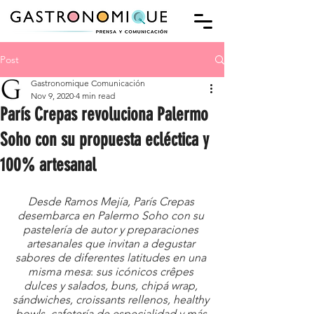
Post
Gastronomique Comunicación
Nov 9, 2020
4 min read
París Crepas revoluciona Palermo
Soho con su propuesta ecléctica y
100% artesanal
Desde Ramos Mejía, París Crepas 
desembarca en Palermo Soho con su 
pastelería de autor 
y preparaciones 
artesanales que invitan a degustar 
sabores de diferentes latitudes en una 
misma mesa
: 
sus icónicos 
crêpes
dulces y salados, buns, chipá wrap, 
sándwiches, croissants rellenos, healthy 
bowls, cafetería de especialidad y más
.