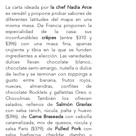
La carta ideada por 
la chef Nadia Arce
es versátil y propone
 probar sabores de 
diferentes latitudes del mapa en una 
misma mesa. De Francia proponen la 
especialidad de la casa: sus 
inconfundibles 
crêpes
 (entre $310 y 
$396) con una masa fina, apenas 
crujiente y tibia en la que se funden 
ingredientes a elección. Las variedades 
dulces llevan chocolate blanco, 
chocolate semi-amargo, nutella o dulce 
de leche y se terminan con 
toppings
 a 
gusto entre banana, frutos rojos, 
nueces, almendras, confites de 
chocolate Rocklets y galletitas Oreo o 
Chocolinas. También los ofrecen 
salados, rellenos de 
Salmón Gravlax
con salsa ranch, rúcula, palta y huevo 
($396); 
de 
Carne Braseada
 con cebolla 
caramelizada, mix de quesos, rúcula y 
salsa París ($379); de 
Pulled Pork
 con 
salsa barbacoa, cheddar, dambo y 