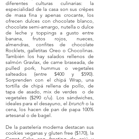
diferentes culturas culinarias: la 
especialidad de la casa son sus crêpes 
de masa fina y apenas crocante, los 
ofrecen dulces con chocolate blanco, 
chocolate semi-amargo, nutella o dulce 
de leche y toppings a gusto entre 
banana, frutos rojos, nueces, 
almendras, confites de chocolate 
Rocklets, galletitas Oreo o Chocolinas. 
También los hay salados rellenos de 
salmón Gravlax, de carne braseada, de 
pulled pork, hummus o vegetales 
salteados (entre $400 y $590). 
Sorprenden con el chipá Wrap, una 
tortilla de chipá rellena de pollo, de 
tapa de asado, mix de verdes  o de 
vegetales ($290 c/u). Los sándwiches, 
ideales para el desayuno, el 
brunch
 o la 
cena, los hacen de pan de papa 100% 
artesanal o de bagel.
De la pastelería moderna destacan sus 
cookies veganas y gluten free ($170), la 
Carrot Cake con frosting de cajú y 