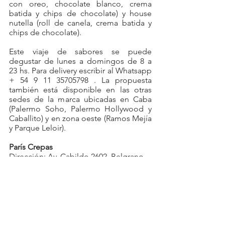
con oreo, chocolate blanco, crema 
batida y chips de chocolate) y house 
nutella (roll de canela, crema batida y 
chips de chocolate).
Este viaje de sabores se puede 
degustar de lunes a domingos de 8 a 
23 hs. Para delivery escribir al Whatsapp 
+ 54 9 11 35705798 . La propuesta 
también está disponible en las otras 
sedes de la marca ubicadas en Caba 
(Palermo Soho, Palermo Hollywood y 
Caballito) y en zona oeste (Ramos Mejía 
y Parque Leloir).
París Crepas                                                                                  
Dirección: Av. Cabildo 2602, Belgrano
Contacto: Whatsapp + 54 9 11 35705798
Facebook:
https://www.facebook.com/pariscrepasr
amosmejia/
Correo: 
parcrep@gmail.com
 / 
pariscrepasramos@gmail.com
Instagram:@pariscrepas.