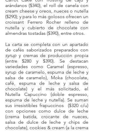
arándanos ($340), el roll de canela con  
cream cheese y oreos, nueces o nutella 
($290); y para lo más golosos ofrecen un 
croissant Ferrero Rocher relleno de 
nutella y cubierto de chocolate con 
almendras tostadas ($390), entre otros.
La carta se completa con un apartado 
de cafés saborizados preparados con 
syrup
 y cremas de producción propia 
(entre $280 y $390). Se destacan 
variedades como Caramel (espresso, 
syrup de caramelo, espuma de leche y 
salsa de caramelo), Moka (chocolate, 
café, espuma de leche y salsa de 
chocolate) y el más solicitado, el 
Nutella Capuccino (doble espresso, 
espuma de leche y nutella). Se suman 
sus irresistibles frapuccinos  ($320 c/u) 
con opciones como dulce de leche 
(crema batida, crocante de nueces, 
salsa de dulce de leche y chips de 
chocolate), cookies & cream (a la crema 