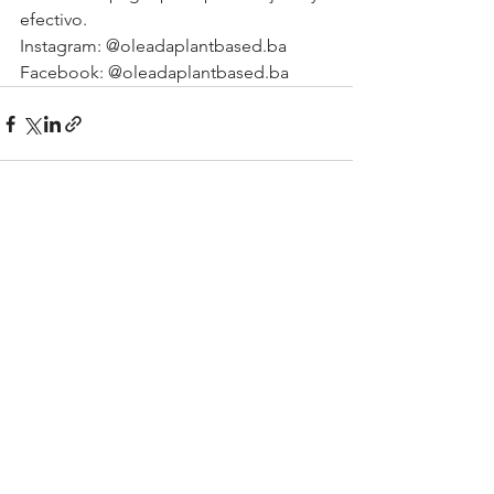
efectivo.
Instagram: @oleadaplantbased.ba
Facebook: @oleadaplantbased.ba
See All
Recent Posts