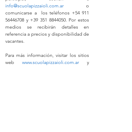
info@scuolapizzaioli.com.ar
 o 
comunicarse a  los teléfonos +54 911 
56446708 y +39 351 8844050. Por estos 
medios se recibirán detalles en 
referencia a precios y disponibilidad de 
vacantes.
Para más información, visitar los sitios 
web 
www.scuolapizzaioli.com.ar
 y 
www.accademianazionalepizzadoc.it
 o 
ingresar a los perfiles en instagram 
@pizzaioliscuola y 
@accademiapizzadoc.
Scuola Pizzaioli
Web: 
https://scuolapizzaioli.com.ar/
Instagram: 
https://www.instagram.com/pizzaioliscu